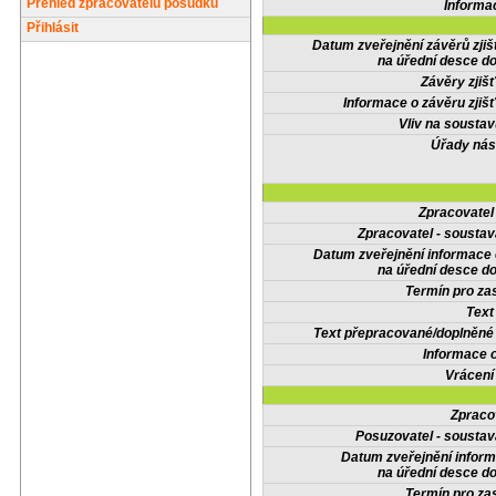
Přehled zpracovatelů posudků
Informa
Přihlásit
Datum zveřejnění závěrů zjiš
na úřední desce do
Závěry zjišť
Informace o závěru zjišť
Vliv na sousta
Úřady nás
Zpracovate
Zpracovatel - soustav
Datum zveřejnění informace
na úřední desce do
Termín pro zas
Text
Text přepracované/doplněn
Informace 
Vrácení
Zpraco
Posuzovatel - soustav
Datum zveřejnění infor
na úřední desce do
Termín pro zas