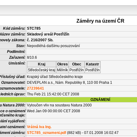
Záměry na území ČR
Kód záměru:
STC785
Název záměru:
Skladový areál Postřižín
novely zákona:
č. 216/2007 Sb.
Stav:
Nepodléhá dalšímu posuzování
Podlimitní:
Zařazení:
II/10.6
Umístění:
Kraj
Okres
Obec
Katastr
Středočeský kraj
Mělník
Postřižín
Postřižín
Příslušný úřad:
Krajský úřad Středočeského kraje
Oznamovatel:
DEVEPLAN a.s., Nám. Republiky 8, 110 00 Praha 1
 oznamovatele:
27239641
ledních úprav:
Thu Feb 21 15:42:00 CET 2008
OZNÁMENÍ
vu Natura 2000:
Vyloučen vliv na soustavu Natura 2000
ace o oznámení
Wed Jan 09 00:00:00 CET 2008
tčeného kraje:
lání vyjádření:
atel oznámení:
Vrátná Iva Ing.
námení záměru:
STC785_oznameni.pdf
(882 kB) - 07.01.2008 16:02:47