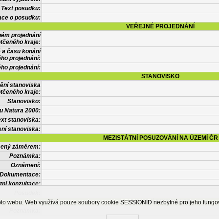
Text posudku:
ace o posudku:
VEŘEJNÉ PROJEDNÁNÍ
ném projednání
tčeného kraje:
 a času konání
ého projednání:
ého projednání:
STANOVISKO
ění stanoviska
tčeného kraje:
Stanovisko:
u Natura 2000:
xt stanoviska:
ní stanoviska:
MEZISTÁTNÍ POSUZOVÁNÍ NA ÚZEMÍ ČR
tčený záměrem:
Poznámka:
Oznámení:
Dokumentace:
tní konzultace:
Posudek:
OSTATNÍ INFORMACE
ohoto webu. Web využívá pouze soubory cookie SESSIONID nezbytné pro jeho fung
Poznámka: