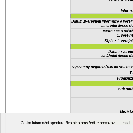
Inform
Datum zveřejnění informace o veřej
na úřední desce do
Informace o místě
1. veřejn
Zápis z 1. veřejn
Datum zveřejn
na úřední desce do
Významný negativní vliv na soustav
Te
Prodlouže
Stát do
Mezistá
Česká informační agentura životního prostředí je provozovatelem t