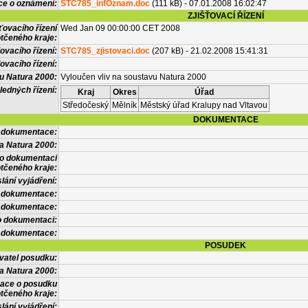
ce o oznámení:
STC785_infOznam.doc
(111 kB) - 07.01.2008 16:02:47
ZJIŠŤOVACÍ ŘÍZENÍ
ťovacího řízení
Wed Jan 09 00:00:00 CET 2008
tčeného kraje:
ovacího řízení:
STC785_zjistovaci.doc
(207 kB) - 21.02.2008 15:41:31
ovacího řízení:
vu Natura 2000:
Vyloučen vliv na soustavu Natura 2000
ledných řízení:
Kraj
Okres
Úřad
Středočeský
Mělník
Městský úřad Kralupy nad Vltavou
DOKUMENTACE
l dokumentace:
a Natura 2000:
 o dokumentaci
tčeného kraje:
lání vyjádření:
 dokumentace:
é dokumentace:
o dokumentaci:
 dokumentace:
POSUDEK
vatel posudku:
a Natura 2000:
mace o posudku
tčeného kraje:
lání vyjádření: