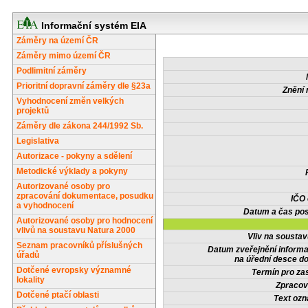
Informační systém EIA
Záměry na území ČR
Záměry mimo území ČR
Podlimitní záměry
Prioritní dopravní záměry dle §23a
Znění 
Vyhodnocení změn velkých
projektů
Záměry dle zákona 244/1992 Sb.
Legislativa
Autorizace - pokyny a sdělení
Metodické výklady a pokyny
Autorizované osoby pro
zpracování dokumentace, posudku
IČO
a vyhodnocení
Datum a čas pos
Autorizované osoby pro hodnocení
vlivů na soustavu Natura 2000
Vliv na sousta
Seznam pracovníků příslušných
Datum zveřejnění inform
úřadů
na úřední desce do
Dotčené evropsky významné
Termín pro zas
lokality
Zpracov
Dotčené ptačí oblasti
Text oz