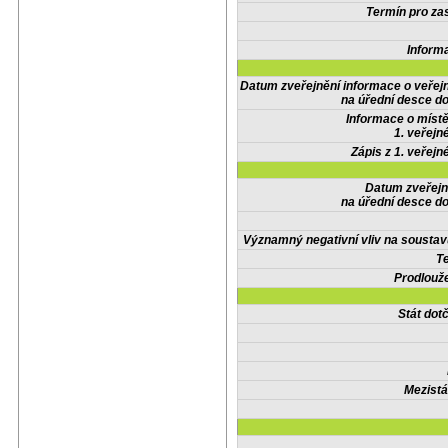
Termín pro zas
Inform
Datum zveřejnění informace o veřej
na úřední desce do
Informace o místě
1. veřejn
Zápis z 1. veřejn
Datum zveřejn
na úřední desce do
Významný negativní vliv na soustav
Te
Prodlouže
Stát do
Mezistá