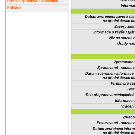
Text oz
Přehled zpracovatelů posudků
Informa
Přihlásit
Datum zveřejnění závěrů zjiš
na úřední desce do
Závěry zjišť
Informace o závěru zjišť
Vliv na sousta
Úřady nás
Zpracovate
Zpracovatel - soustav
Datum zveřejnění informace
na úřední desce do
Termín pro zas
Text
Text přepracované/doplněn
Informace 
Vrácení
Zpraco
Posuzovatel - soustav
Datum zveřejnění infor
na úřední desce do