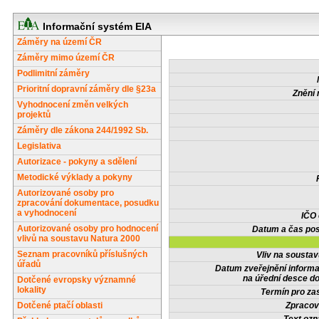
Informační systém EIA
Záměry na území ČR
Záměry mimo území ČR
Podlimitní záměry
Prioritní dopravní záměry dle §23a
Znění 
Vyhodnocení změn velkých
projektů
Záměry dle zákona 244/1992 Sb.
Legislativa
Autorizace - pokyny a sdělení
Metodické výklady a pokyny
Autorizované osoby pro
zpracování dokumentace, posudku
a vyhodnocení
IČO
Autorizované osoby pro hodnocení
Datum a čas pos
vlivů na soustavu Natura 2000
Seznam pracovníků příslušných
Vliv na sousta
úřadů
Datum zveřejnění inform
na úřední desce do
Dotčené evropsky významné
lokality
Termín pro zas
Dotčené ptačí oblasti
Zpracov