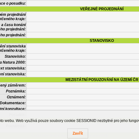
ace o posudku:
VEŘEJNÉ PROJEDNÁNÍ
ném projednání
tčeného kraje:
 a času konání
ého projednání:
ého projednání:
STANOVISKO
ění stanoviska
tčeného kraje:
Stanovisko:
u Natura 2000:
xt stanoviska:
ní stanoviska:
MEZISTÁTNÍ POSUZOVÁNÍ NA ÚZEMÍ ČR
tčený záměrem:
Poznámka:
Oznámení:
Dokumentace:
tní konzultace:
Posudek:
OSTATNÍ INFORMACE
ohoto webu. Web využívá pouze soubory cookie SESSIONID nezbytné pro jeho fung
Poznámka:
Zavřít
Česká informační agentura životního prostředí