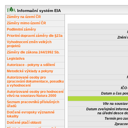
Informační systém EIA
Záměry na území ČR
Záměry mimo území ČR
Podlimitní záměry
Prioritní dopravní záměry dle §23a
Znění 
Vyhodnocení změn velkých
projektů
Záměry dle zákona 244/1992 Sb.
Legislativa
Autorizace - pokyny a sdělení
Metodické výklady a pokyny
Autorizované osoby pro
zpracování dokumentace, posudku
a vyhodnocení
IČO
Autorizované osoby pro hodnocení
Datum a čas pos
vlivů na soustavu Natura 2000
Seznam pracovníků příslušných
Vliv na sousta
úřadů
Datum zveřejnění inform
Dotčené evropsky významné
na úřední desce do
lokality
Termín pro zas
Dotčené ptačí oblasti
Zpracov