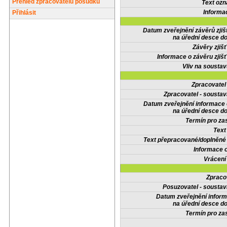
Přehled zpracovatelů posudků
Text oz
Informa
Přihlásit
Datum zveřejnění závěrů zjiš
na úřední desce do
Závěry zjišť
Informace o závěru zjišť
Vliv na sousta
Zpracovate
Zpracovatel - soustav
Datum zveřejnění informace
na úřední desce do
Termín pro zas
Text
Text přepracované/doplněn
Informace 
Vrácení
Zpraco
Posuzovatel - soustav
Datum zveřejnění infor
na úřední desce do
Termín pro zas