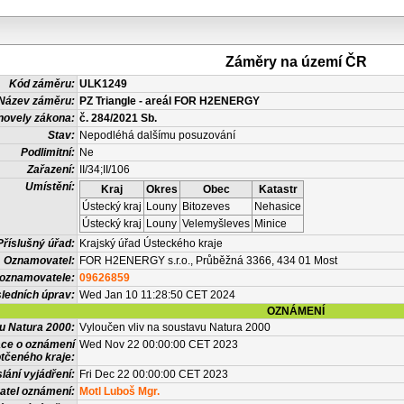
Záměry na území ČR
Kód záměru:
ULK1249
Název záměru:
PZ Triangle - areál FOR H2ENERGY
novely zákona:
č. 284/2021 Sb.
Stav:
Nepodléhá dalšímu posuzování
Podlimitní:
Ne
Zařazení:
II/34;II/106
Umístění:
Kraj
Okres
Obec
Katastr
Ústecký kraj
Louny
Bitozeves
Nehasice
Ústecký kraj
Louny
Velemyšleves
Minice
Příslušný úřad:
Krajský úřad Ústeckého kraje
Oznamovatel:
FOR H2ENERGY s.r.o., Průběžná 3366, 434 01 Most
 oznamovatele:
09626859
ledních úprav:
Wed Jan 10 11:28:50 CET 2024
OZNÁMENÍ
vu Natura 2000:
Vyloučen vliv na soustavu Natura 2000
ace o oznámení
Wed Nov 22 00:00:00 CET 2023
tčeného kraje:
lání vyjádření:
Fri Dec 22 00:00:00 CET 2023
atel oznámení:
Motl Luboš Mgr.