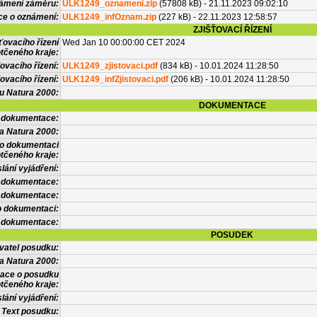
námení záměru:
ULK1249_oznameni.zip
(57808 kB) - 21.11.2023 09:02:10
ce o oznámení:
ULK1249_infOznam.zip
(227 kB) - 22.11.2023 12:58:57
ZJIŠŤOVACÍ ŘÍZENÍ
ťovacího řízení
Wed Jan 10 00:00:00 CET 2024
tčeného kraje:
ovacího řízení:
ULK1249_zjistovaci.pdf
(834 kB) - 10.01.2024 11:28:50
ovacího řízení:
ULK1249_infZjistovaci.pdf
(206 kB) - 10.01.2024 11:28:50
vu Natura 2000:
DOKUMENTACE
l dokumentace:
a Natura 2000:
 o dokumentaci
tčeného kraje:
lání vyjádření:
 dokumentace:
é dokumentace:
o dokumentaci:
 dokumentace:
POSUDEK
vatel posudku:
a Natura 2000:
mace o posudku
tčeného kraje:
lání vyjádření:
Text posudku: