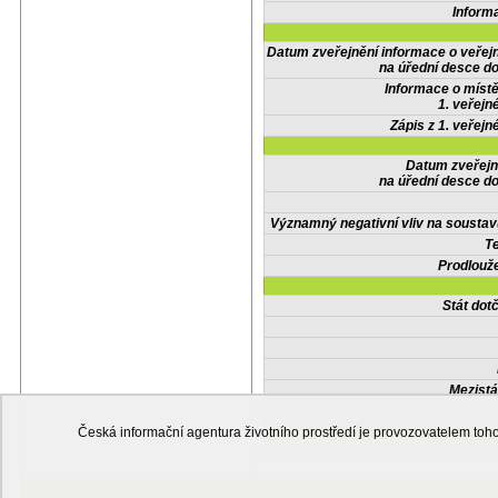
Inform
Datum zveřejnění informace o veřej
na úřední desce do
Informace o místě
1. veřejn
Zápis z 1. veřejn
Datum zveřejn
na úřední desce do
Významný negativní vliv na soustav
Te
Prodlouže
Stát do
Mezistá
Česká informační agentura životního prostředí je provozovatelem t