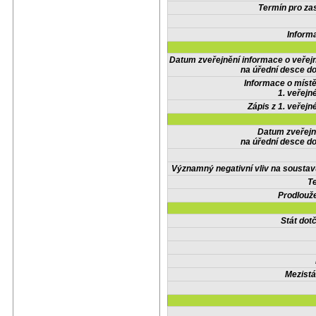
Termín pro zas
Inform
Datum zveřejnění informace o veřej
na úřední desce do
Informace o místě
1. veřejn
Zápis z 1. veřejn
Datum zveřejn
na úřední desce do
Významný negativní vliv na soustav
Te
Prodlouže
Stát do
Mezistá