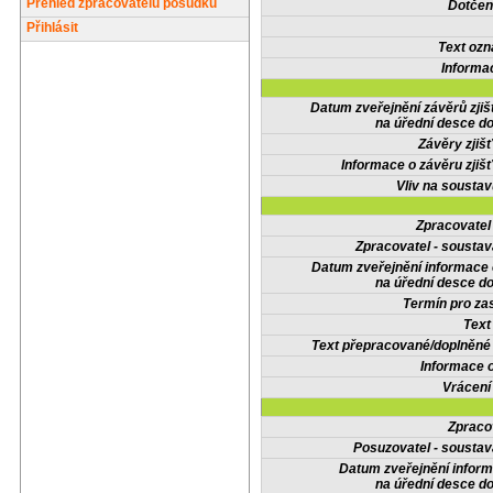
Přehled zpracovatelů posudků
Dotčené
Přihlásit
Text oz
Informa
Datum zveřejnění závěrů zjiš
na úřední desce do
Závěry zjišť
Informace o závěru zjišť
Vliv na sousta
Zpracovate
Zpracovatel - soustav
Datum zveřejnění informace
na úřední desce do
Termín pro zas
Text
Text přepracované/doplněn
Informace 
Vrácení
Zpraco
Posuzovatel - soustav
Datum zveřejnění infor
na úřední desce do