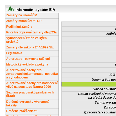
Informační systém EIA
Záměry na území ČR
Záměry mimo území ČR
Podlimitní záměry
Prioritní dopravní záměry dle §23a
Znění 
Vyhodnocení změn velkých
projektů
Záměry dle zákona 244/1992 Sb.
Legislativa
Autorizace - pokyny a sdělení
Metodické výklady a pokyny
Autorizované osoby pro
zpracování dokumentace, posudku
IČO
a vyhodnocení
Datum a čas pos
Autorizované osoby pro hodnocení
vlivů na soustavu Natura 2000
Vliv na sousta
Seznam pracovníků příslušných
Datum zveřejnění inform
úřadů
na úřední desce do
Dotčené evropsky významné
Termín pro zas
lokality
Zpracov
Dotčené ptačí oblasti
Zpracovatel - soustav