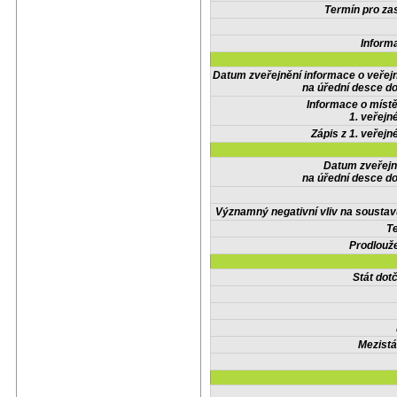
Termín pro zas
Inform
Datum zveřejnění informace o veřej
na úřední desce do
Informace o místě
1. veřejn
Zápis z 1. veřejn
Datum zveřejn
na úřední desce do
Významný negativní vliv na soustav
Te
Prodlouže
Stát do
Mezistá