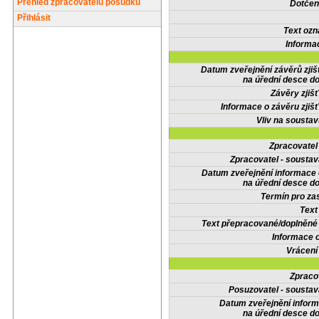
Přehled zpracovatelů posudků
Dotčené
Přihlásit
Text oz
Informa
Datum zveřejnění závěrů zjiš
na úřední desce do
Závěry zjišť
Informace o závěru zjišť
Vliv na sousta
Zpracovate
Zpracovatel - soustav
Datum zveřejnění informace
na úřední desce do
Termín pro zas
Text
Text přepracované/doplněn
Informace 
Vrácení
Zpraco
Posuzovatel - soustav
Datum zveřejnění infor
na úřední desce do