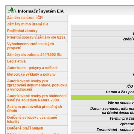
Informační systém EIA
Záměry na území ČR
Záměry mimo území ČR
Podlimitní záměry
Prioritní dopravní záměry dle §23a
Znění 
Vyhodnocení změn velkých
projektů
Záměry dle zákona 244/1992 Sb.
Legislativa
Autorizace - pokyny a sdělení
Metodické výklady a pokyny
Autorizované osoby pro
zpracování dokumentace, posudku
IČO
a vyhodnocení
Datum a čas pos
Autorizované osoby pro hodnocení
vlivů na soustavu Natura 2000
Vliv na sousta
Seznam pracovníků příslušných
Datum zveřejnění inform
úřadů
na úřední desce do
Dotčené evropsky významné
Termín pro zas
lokality
Zpracov
Dotčené ptačí oblasti
Zpracovatel - soustav