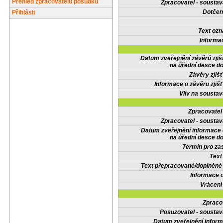
Přehled zpracovatelů posudků
Zpracovatel - soustav
Dotčené
Přihlásit
Text oz
Informa
Datum zveřejnění závěrů zjiš
na úřední desce do
Závěry zjišť
Informace o závěru zjišť
Vliv na sousta
Zpracovate
Zpracovatel - soustav
Datum zveřejnění informace
na úřední desce do
Termín pro zas
Text
Text přepracované/doplněn
Informace 
Vrácení
Zpraco
Posuzovatel - soustav
Datum zveřejnění infor