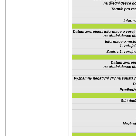
na úřední desce do
Termín pro zas
Inform
Datum zveřejnění informace o veřej
na úřední desce do
Informace o místě
1. veřejn
Zápis z 1. veřejn
Datum zveřejn
na úřední desce do
Významný negativní vliv na soustav
Te
Prodlouže
Stát do
Mezistá