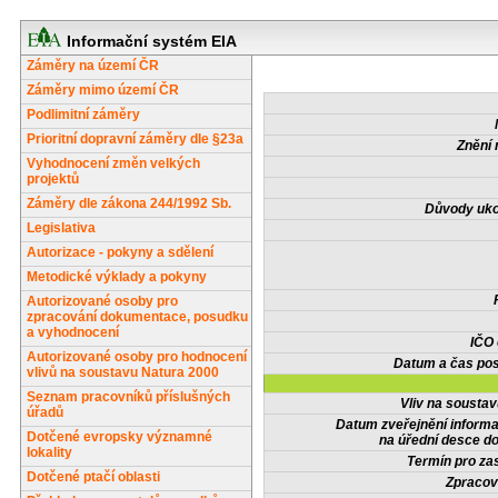
Informační systém EIA
Záměry na území ČR
Záměry mimo území ČR
Podlimitní záměry
Prioritní dopravní záměry dle §23a
Znění 
Vyhodnocení změn velkých
projektů
Záměry dle zákona 244/1992 Sb.
Důvody uko
Legislativa
Autorizace - pokyny a sdělení
Metodické výklady a pokyny
Autorizované osoby pro
zpracování dokumentace, posudku
a vyhodnocení
IČO
Autorizované osoby pro hodnocení
Datum a čas pos
vlivů na soustavu Natura 2000
Seznam pracovníků příslušných
Vliv na sousta
úřadů
Datum zveřejnění inform
Dotčené evropsky významné
na úřední desce do
lokality
Termín pro zas
Dotčené ptačí oblasti
Zpracov