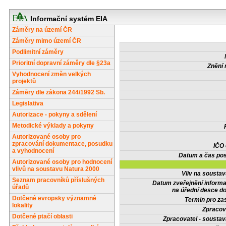
Informační systém EIA
Záměry na území ČR
Záměry mimo území ČR
Podlimitní záměry
Prioritní dopravní záměry dle §23a
Znění 
Vyhodnocení změn velkých
projektů
Záměry dle zákona 244/1992 Sb.
Legislativa
Autorizace - pokyny a sdělení
Metodické výklady a pokyny
Autorizované osoby pro
zpracování dokumentace, posudku
IČO
a vyhodnocení
Datum a čas pos
Autorizované osoby pro hodnocení
vlivů na soustavu Natura 2000
Vliv na sousta
Seznam pracovníků příslušných
Datum zveřejnění inform
úřadů
na úřední desce do
Dotčené evropsky významné
Termín pro zas
lokality
Zpracov
Dotčené ptačí oblasti
Zpracovatel - soustav