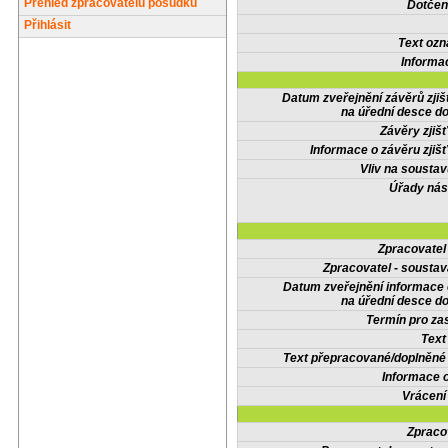
Přehled zpracovatelů posudků
Dotčené
Přihlásit
Text oz
Informa
Datum zveřejnění závěrů zjiš
na úřední desce do
Závěry zjišť
Informace o závěru zjišť
Vliv na sousta
Úřady nás
Zpracovate
Zpracovatel - soustav
Datum zveřejnění informace
na úřední desce do
Termín pro zas
Text
Text přepracované/doplněn
Informace 
Vrácení
Zpraco