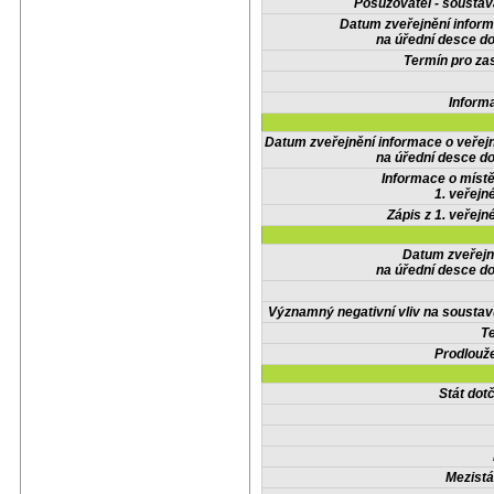
Posuzovatel - soustav
Datum zveřejnění infor
na úřední desce do
Termín pro zas
Inform
Datum zveřejnění informace o veřej
na úřední desce do
Informace o místě
1. veřejn
Zápis z 1. veřejn
Datum zveřejn
na úřední desce do
Významný negativní vliv na soustav
Te
Prodlouže
Stát do
Mezistá