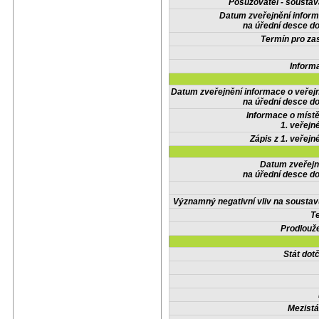
Posuzovatel - soustav
Datum zveřejnění infor
na úřední desce do
Termín pro zas
Inform
Datum zveřejnění informace o veřej
na úřední desce do
Informace o místě
1. veřejn
Zápis z 1. veřejn
Datum zveřejn
na úřední desce do
Významný negativní vliv na soustav
Te
Prodlouže
Stát do
Mezistá