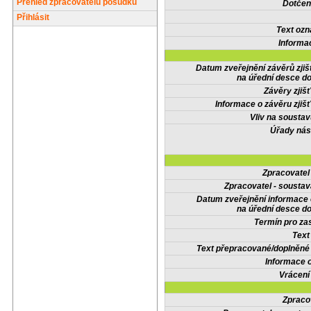
Přehled zpracovatelů posudků
Dotčené
Přihlásit
Text oz
Informa
Datum zveřejnění závěrů zjiš
na úřední desce do
Závěry zjišť
Informace o závěru zjišť
Vliv na sousta
Úřady nás
Zpracovate
Zpracovatel - soustav
Datum zveřejnění informace
na úřední desce do
Termín pro zas
Text
Text přepracované/doplněn
Informace 
Vrácení
Zpraco