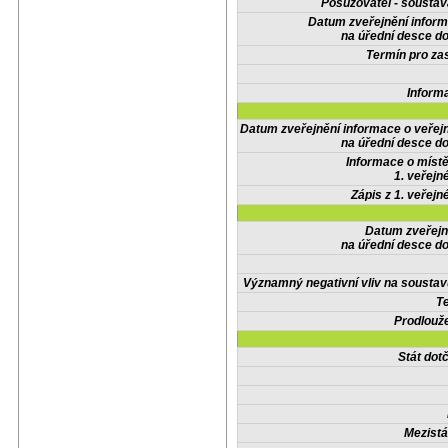
Posuzovatel - soustav
Datum zveřejnění infor
na úřední desce do
Termín pro zas
Inform
Datum zveřejnění informace o veřej
na úřední desce do
Informace o místě
1. veřejn
Zápis z 1. veřejn
Datum zveřejn
na úřední desce do
Významný negativní vliv na soustav
Te
Prodlouže
Stát do
Mezistá