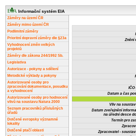
Informační systém EIA
Záměry na území ČR
Záměry mimo území ČR
Podlimitní záměry
Prioritní dopravní záměry dle §23a
Znění 
Vyhodnocení změn velkých
projektů
Záměry dle zákona 244/1992 Sb.
Legislativa
Autorizace - pokyny a sdělení
Metodické výklady a pokyny
Autorizované osoby pro
zpracování dokumentace, posudku
IČO
a vyhodnocení
Datum a čas pos
Autorizované osoby pro hodnocení
vlivů na soustavu Natura 2000
Vliv na sousta
Seznam pracovníků příslušných
Datum zveřejnění inform
úřadů
na úřední desce do
Dotčené evropsky významné
Termín pro zas
lokality
Zpracov
Dotčené ptačí oblasti
Zpracovatel - soustav