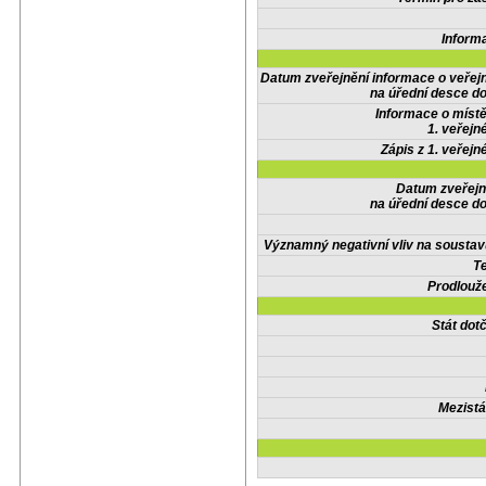
Inform
Datum zveřejnění informace o veřej
na úřední desce do
Informace o místě
1. veřejn
Zápis z 1. veřejn
Datum zveřejn
na úřední desce do
Významný negativní vliv na soustav
Te
Prodlouže
Stát do
Mezistá