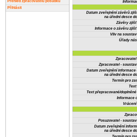
Přehled zpracovatelů posudků
Informa
Přihlásit
Datum zveřejnění závěrů zjiš
na úřední desce do
Závěry zjišť
Informace o závěru zjišť
Vliv na sousta
Úřady nás
Zpracovate
Zpracovatel - soustav
Datum zveřejnění informace
na úřední desce do
Termín pro zas
Text
Text přepracované/doplněn
Informace 
Vrácení
Zpraco
Posuzovatel - soustav
Datum zveřejnění infor
na úřední desce do
Termín pro zas