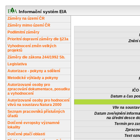
Informační systém EIA
Záměry na území ČR
Záměry mimo území ČR
Podlimitní záměry
Prioritní dopravní záměry dle §23a
Znění 
Vyhodnocení změn velkých
projektů
Záměry dle zákona 244/1992 Sb.
Legislativa
Autorizace - pokyny a sdělení
Metodické výklady a pokyny
Autorizované osoby pro
zpracování dokumentace, posudku
IČO
a vyhodnocení
Datum a čas pos
Autorizované osoby pro hodnocení
vlivů na soustavu Natura 2000
Vliv na sousta
Seznam pracovníků příslušných
Datum zveřejnění inform
úřadů
na úřední desce do
Dotčené evropsky významné
Termín pro zas
lokality
Zpracov
Dotčené ptačí oblasti
Text oz