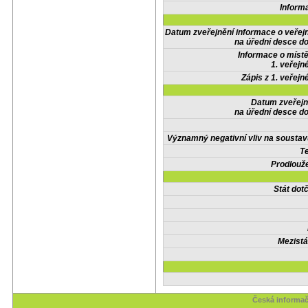
Inform
Datum zveřejnění informace o veřej
na úřední desce do
Informace o místě
1. veřejn
Zápis z 1. veřejn
Datum zveřejn
na úřední desce do
Významný negativní vliv na soustav
Te
Prodlouže
Stát do
Mezistá
Česká informač