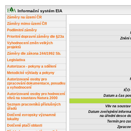
Informační systém EIA
Záměry na území ČR
Záměry mimo území ČR
Podlimitní záměry
Prioritní dopravní záměry dle §23a
Znění 
Vyhodnocení změn velkých
projektů
Záměry dle zákona 244/1992 Sb.
Legislativa
Autorizace - pokyny a sdělení
Metodické výklady a pokyny
Autorizované osoby pro
zpracování dokumentace, posudku
a vyhodnocení
IČO
Autorizované osoby pro hodnocení
Datum a čas pos
vlivů na soustavu Natura 2000
Seznam pracovníků příslušných
Vliv na sousta
úřadů
Datum zveřejnění inform
Dotčené evropsky významné
na úřední desce do
lokality
Termín pro zas
Dotčené ptačí oblasti
Zpracov