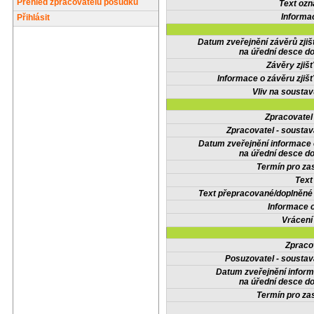
Přehled zpracovatelů posudků
Text oz
Informa
Přihlásit
Datum zveřejnění závěrů zjiš
na úřední desce do
Závěry zjišť
Informace o závěru zjišť
Vliv na sousta
Zpracovate
Zpracovatel - soustav
Datum zveřejnění informace
na úřední desce do
Termín pro zas
Text
Text přepracované/doplněn
Informace 
Vrácení
Zpraco
Posuzovatel - soustav
Datum zveřejnění infor
na úřední desce do
Termín pro zas