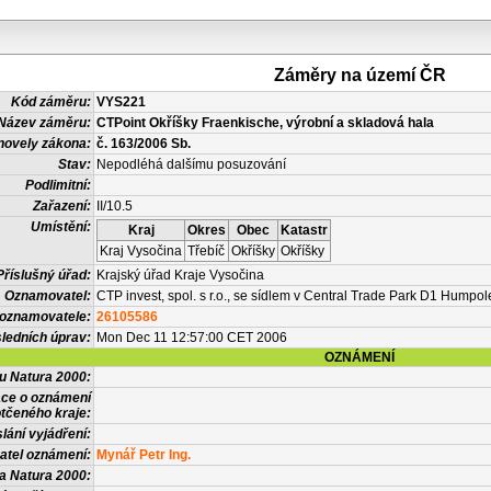
Záměry na území ČR
Kód záměru:
VYS221
Název záměru:
CTPoint Okříšky Fraenkische, výrobní a skladová hala
novely zákona:
č. 163/2006 Sb.
Stav:
Nepodléhá dalšímu posuzování
Podlimitní:
Zařazení:
II/10.5
Umístění:
Kraj
Okres
Obec
Katastr
Kraj Vysočina
Třebíč
Okříšky
Okříšky
Příslušný úřad:
Krajský úřad Kraje Vysočina
Oznamovatel:
CTP invest, spol. s r.o., se sídlem v Central Trade Park D1 Humpol
 oznamovatele:
26105586
ledních úprav:
Mon Dec 11 12:57:00 CET 2006
OZNÁMENÍ
vu Natura 2000:
ace o oznámení
tčeného kraje:
lání vyjádření:
atel oznámení:
Mynář Petr Ing.
a Natura 2000: