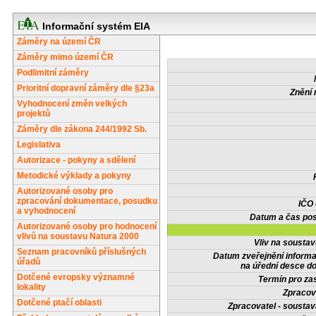
Informační systém EIA
Záměry na území ČR
Záměry mimo území ČR
Podlimitní záměry
Prioritní dopravní záměry dle §23a
Znění 
Vyhodnocení změn velkých
projektů
Záměry dle zákona 244/1992 Sb.
Legislativa
Autorizace - pokyny a sdělení
Metodické výklady a pokyny
Autorizované osoby pro
zpracování dokumentace, posudku
IČO
a vyhodnocení
Datum a čas pos
Autorizované osoby pro hodnocení
vlivů na soustavu Natura 2000
Vliv na sousta
Seznam pracovníků příslušných
Datum zveřejnění inform
úřadů
na úřední desce do
Dotčené evropsky významné
Termín pro zas
lokality
Zpracov
Dotčené ptačí oblasti
Zpracovatel - soustav