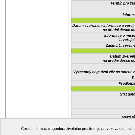
Termín pro zas
Inform
Datum zveřejnění informace o veřej
na úřední desce do
Informace o místě
1. veřejn
Zápis z 1. veřejn
Datum zveřejn
na úřední desce do
Významný negativní vliv na soustav
Te
Prodlouže
Stát do
Mezistá
Česká informační agentura životního prostředí je provozovatelem t