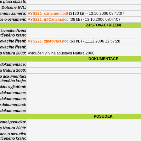
 ptačí oblasti:
Dotčené EVL:
námení záměru:
VYS221_oznameni.pdf
(3120 kB) - 13.10.2006 08:47:07
ce o oznámení:
VYS221_infOznam.doc
(38 kB) - 13.10.2006 08:47:07
ZJIŠŤOVACÍ ŘÍZENÍ
ťovacího řízení
tčeného kraje:
ovacího řízení:
VYS221_zjistovaci.doc
(63 kB) - 11.12.2006 12:57:28
ovacího řízení:
vu Natura 2000:
Vyloučen vliv na soustavu Natura 2000
DOKUMENTACE
l dokumentace:
a Natura 2000:
 o dokumentaci
tčeného kraje:
lání vyjádření:
 dokumentace:
é dokumentace:
o dokumentaci:
 dokumentace:
POSUDEK
vatel posudku:
a Natura 2000:
mace o posudku
tčeného kraje: