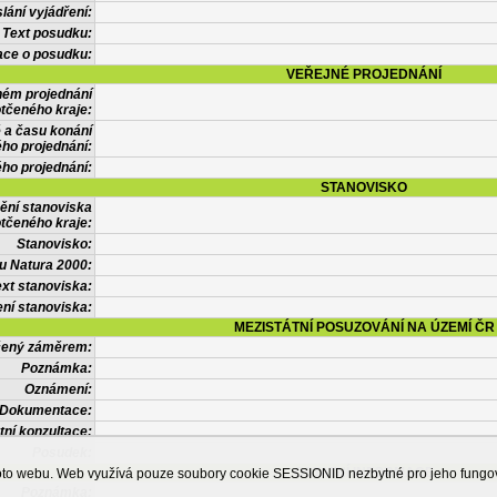
lání vyjádření:
Text posudku:
ace o posudku:
VEŘEJNÉ PROJEDNÁNÍ
ném projednání
tčeného kraje:
 a času konání
ého projednání:
ého projednání:
STANOVISKO
ění stanoviska
tčeného kraje:
Stanovisko:
u Natura 2000:
xt stanoviska:
ní stanoviska:
MEZISTÁTNÍ POSUZOVÁNÍ NA ÚZEMÍ ČR
tčený záměrem:
Poznámka:
Oznámení:
Dokumentace:
tní konzultace:
Posudek:
OSTATNÍ INFORMACE
ohoto webu. Web využívá pouze soubory cookie SESSIONID nezbytné pro jeho fung
Poznámka: