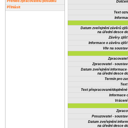
Přehled zpracovatelů posudků
Dotčené
Přihlásit
Text oz
Informa
Datum zveřejnění závěrů zjiš
na úřední desce do
Závěry zjišť
Informace o závěru zjišť
Vliv na sousta
Zpracovate
Zpracovatel - soustav
Datum zveřejnění informace
na úřední desce do
Termín pro zas
Text
Text přepracované/doplněn
Informace 
Vrácení
Zpraco
Posuzovatel - soustav
Datum zveřejnění infor
na úřední desce do