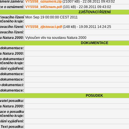
námení záměru:
VYS558_oznameni.zip
(21007 kB) - 22.08.2011 09:43:02
ce o oznámení:
VYS558_infOznam.pdf
(101 kB) - 22.08.2011 09:43:02
ZJIŠŤOVACÍ ŘÍZENÍ
ťovacího řízení
Mon Sep 19 00:00:00 CEST 2011
tčeného kraje:
ovacího řízení:
VYS558_zjistovaci.pdf
(148 kB) - 19.09.2011 14:24:25
ovacího řízení:
vu Natura 2000:
Vyloučen vliv na soustavu Natura 2000
DOKUMENTACE
l dokumentace:
a Natura 2000:
 o dokumentaci
tčeného kraje:
lání vyjádření:
 dokumentace:
é dokumentace:
o dokumentaci:
 dokumentace:
POSUDEK
vatel posudku:
a Natura 2000:
mace o posudku
tčeného kraje:
lání vyjádření:
Text posudku: