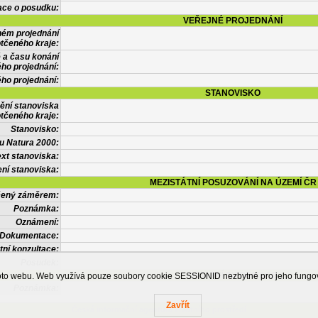
ace o posudku:
VEŘEJNÉ PROJEDNÁNÍ
ném projednání
tčeného kraje:
 a času konání
ého projednání:
ého projednání:
STANOVISKO
ění stanoviska
tčeného kraje:
Stanovisko:
u Natura 2000:
xt stanoviska:
ní stanoviska:
MEZISTÁTNÍ POSUZOVÁNÍ NA ÚZEMÍ ČR
tčený záměrem:
Poznámka:
Oznámení:
Dokumentace:
tní konzultace:
Posudek:
OSTATNÍ INFORMACE
ohoto webu. Web využívá pouze soubory cookie SESSIONID nezbytné pro jeho fung
Poznámka:
Zavřít
Česká informační agentura životního prostředí