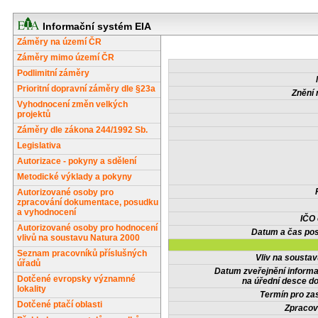
Informační systém EIA
Záměry na území ČR
Záměry mimo území ČR
Podlimitní záměry
Prioritní dopravní záměry dle §23a
Znění 
Vyhodnocení změn velkých
projektů
Záměry dle zákona 244/1992 Sb.
Legislativa
Autorizace - pokyny a sdělení
Metodické výklady a pokyny
Autorizované osoby pro
zpracování dokumentace, posudku
a vyhodnocení
IČO
Autorizované osoby pro hodnocení
Datum a čas pos
vlivů na soustavu Natura 2000
Seznam pracovníků příslušných
Vliv na sousta
úřadů
Datum zveřejnění inform
Dotčené evropsky významné
na úřední desce do
lokality
Termín pro zas
Dotčené ptačí oblasti
Zpracov