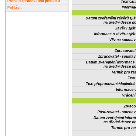
Přehled zpracovatelů posudků
Text oz
Informa
Přihlásit
Datum zveřejnění závěrů zjiš
na úřední desce do
Závěry zjišť
Informace o závěru zjišť
Vliv na sousta
Zpracovate
Zpracovatel - soustav
Datum zveřejnění informace
na úřední desce do
Termín pro zas
Text
Text přepracované/doplněn
Informace 
Vrácení
Zpraco
Posuzovatel - soustav
Datum zveřejnění infor
na úřední desce do
Termín pro zas