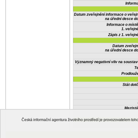
Inform
Datum zveřejnění informace o veřej
na úřední desce do
Informace o místě
1. veřejn
Zápis z 1. veřejn
Datum zveřejn
na úřední desce do
Významný negativní vliv na soustav
Te
Prodlouže
Stát do
Mezistá
Česká informační agentura životního prostředí je provozovatelem t