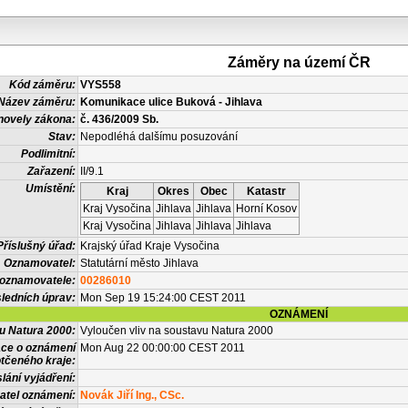
Záměry na území ČR
Kód záměru:
VYS558
Název záměru:
Komunikace ulice Buková - Jihlava
novely zákona:
č. 436/2009 Sb.
Stav:
Nepodléhá dalšímu posuzování
Podlimitní:
Zařazení:
II/9.1
Umístění:
Kraj
Okres
Obec
Katastr
Kraj Vysočina
Jihlava
Jihlava
Horní Kosov
Kraj Vysočina
Jihlava
Jihlava
Jihlava
Příslušný úřad:
Krajský úřad Kraje Vysočina
Oznamovatel:
Statutární město Jihlava
 oznamovatele:
00286010
ledních úprav:
Mon Sep 19 15:24:00 CEST 2011
OZNÁMENÍ
vu Natura 2000:
Vyloučen vliv na soustavu Natura 2000
ace o oznámení
Mon Aug 22 00:00:00 CEST 2011
tčeného kraje:
lání vyjádření:
atel oznámení:
Novák Jiří Ing., CSc.