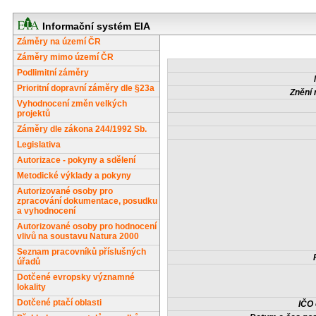
Informační systém EIA
Záměry na území ČR
Záměry mimo území ČR
Podlimitní záměry
Prioritní dopravní záměry dle §23a
Znění 
Vyhodnocení změn velkých
projektů
Záměry dle zákona 244/1992 Sb.
Legislativa
Autorizace - pokyny a sdělení
Metodické výklady a pokyny
Autorizované osoby pro
zpracování dokumentace, posudku
a vyhodnocení
Autorizované osoby pro hodnocení
vlivů na soustavu Natura 2000
Seznam pracovníků příslušných
úřadů
Dotčené evropsky významné
lokality
Dotčené ptačí oblasti
IČO