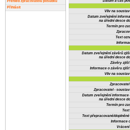
Datum a čas pos
Přehled zpracovatelů posudků
Přihlásit
Vliv na sousta
Datum zveřejnění inform
na úřední desce do
Termín pro zas
Zpracov
Text oz
Informa
Datum zveřejnění závěrů zjiš
na úřední desce do
Závěry zjišť
Informace o závěru zjišť
Vliv na sousta
Zpracovate
Zpracovatel - soustav
Datum zveřejnění informace
na úřední desce do
Termín pro zas
Text
Text přepracované/doplněn
Informace 
Vrácení