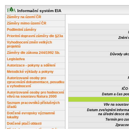
Informační systém EIA
Záměry na území ČR
Záměry mimo území ČR
Podlimitní záměry
Prioritní dopravní záměry dle §23a
Znění 
Vyhodnocení změn velkých
projektů
Záměry dle zákona 244/1992 Sb.
Důvody uko
Legislativa
Autorizace - pokyny a sdělení
Metodické výklady a pokyny
Autorizované osoby pro
zpracování dokumentace, posudku
a vyhodnocení
IČO
Autorizované osoby pro hodnocení
Datum a čas pos
vlivů na soustavu Natura 2000
Seznam pracovníků příslušných
Vliv na sousta
úřadů
Datum zveřejnění inform
Dotčené evropsky významné
na úřední desce do
lokality
Termín pro zas
Dotčené ptačí oblasti
Zpracov