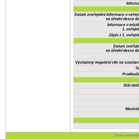
Inform
Datum zveřejnění informace o veřej
na úřední desce do
Informace o místě
1. veřejn
Zápis z 1. veřejn
Datum zveřejn
na úřední desce do
Významný negativní vliv na soustav
Te
Prodlouže
Stát do
Mezistá
Česká informač