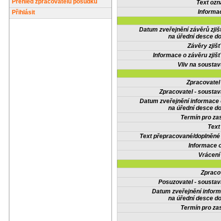
Přehled zpracovatelů posudků
Text oz
Informa
Přihlásit
Datum zveřejnění závěrů zjiš
na úřední desce do
Závěry zjišť
Informace o závěru zjišť
Vliv na sousta
Zpracovate
Zpracovatel - soustav
Datum zveřejnění informace
na úřední desce do
Termín pro zas
Text
Text přepracované/doplněn
Informace 
Vrácení
Zpraco
Posuzovatel - soustav
Datum zveřejnění infor
na úřední desce do
Termín pro zas