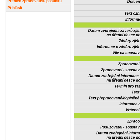
Přehled zpracovatelů posudků
Dotčené
Přihlásit
Text oz
Informa
Datum zveřejnění závěrů zjiš
na úřední desce do
Závěry zjišť
Informace o závěru zjišť
Vliv na sousta
Zpracovate
Zpracovatel - soustav
Datum zveřejnění informace
na úřední desce do
Termín pro zas
Text
Text přepracované/doplněn
Informace 
Vrácení
Zpraco
Posuzovatel - soustav
Datum zveřejnění infor
na úřední desce do