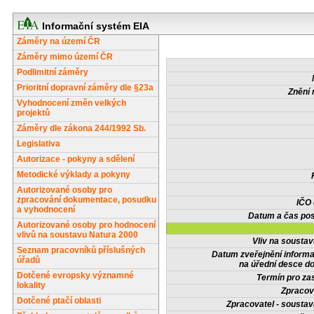
Informační systém EIA
Záměry na území ČR
Záměry mimo území ČR
Podlimitní záměry
Prioritní dopravní záměry dle §23a
Znění 
Vyhodnocení změn velkých
projektů
Záměry dle zákona 244/1992 Sb.
Legislativa
Autorizace - pokyny a sdělení
Metodické výklady a pokyny
Autorizované osoby pro
zpracování dokumentace, posudku
IČO
a vyhodnocení
Datum a čas pos
Autorizované osoby pro hodnocení
vlivů na soustavu Natura 2000
Vliv na sousta
Seznam pracovníků příslušných
Datum zveřejnění inform
úřadů
na úřední desce do
Dotčené evropsky významné
Termín pro zas
lokality
Zpracov
Dotčené ptačí oblasti
Zpracovatel - soustav