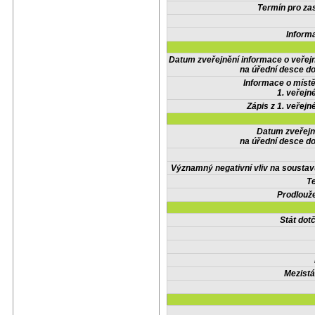
Termín pro zas
Inform
Datum zveřejnění informace o veřej
na úřední desce do
Informace o místě
1. veřejn
Zápis z 1. veřejn
Datum zveřejn
na úřední desce do
Významný negativní vliv na soustav
Te
Prodlouže
Stát do
Mezistá