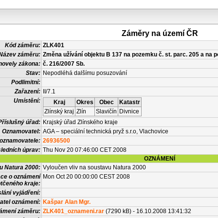
Záměry na území ČR
Kód záměru:
ZLK401
Název záměru:
Změna užívání objektu B 137 na pozemku č. st. parc. 205 a na p
novely zákona:
č. 216/2007 Sb.
Stav:
Nepodléhá dalšímu posuzování
Podlimitní:
Zařazení:
II/7.1
Umístění:
Kraj
Okres
Obec
Katastr
Zlínský kraj
Zlín
Slavičín
Divnice
Příslušný úřad:
Krajský úřad Zlínského kraje
Oznamovatel:
AGA – speciální technická pryž s.r.o, Vlachovice
 oznamovatele:
26936500
ledních úprav:
Thu Nov 20 07:46:00 CET 2008
OZNÁMENÍ
vu Natura 2000:
Vyloučen vliv na soustavu Natura 2000
ace o oznámení
Mon Oct 20 00:00:00 CEST 2008
tčeného kraje:
lání vyjádření:
atel oznámení:
Kašpar Alan Mgr.
námení záměru:
ZLK401_oznameni.rar
(7290 kB) - 16.10.2008 13:41:32