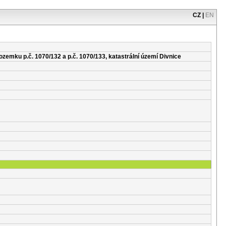
CZ
|
EN
ozemku p.č. 1070/132 a p.č. 1070/133, katastrální území Divnice