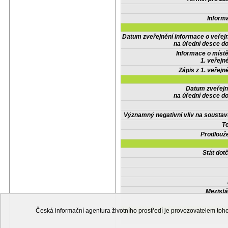
Inform
Datum zveřejnění informace o veřej
na úřední desce do
Informace o místě
1. veřejn
Zápis z 1. veřejn
Datum zveřejn
na úřední desce do
Významný negativní vliv na soustav
Te
Prodlouže
Stát do
Mezistá
Česká informační agentura životního prostředí je provozovatelem t