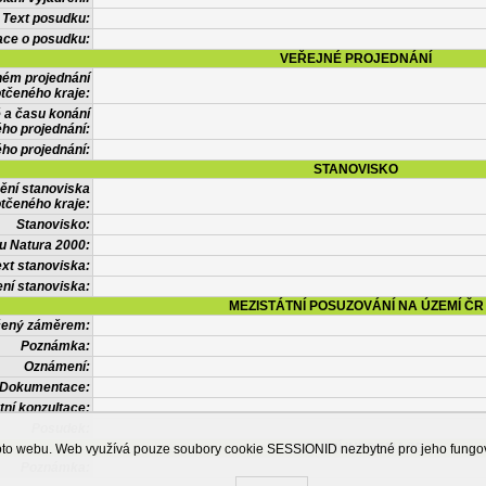
Text posudku:
ace o posudku:
VEŘEJNÉ PROJEDNÁNÍ
ném projednání
tčeného kraje:
 a času konání
ého projednání:
ého projednání:
STANOVISKO
ění stanoviska
tčeného kraje:
Stanovisko:
u Natura 2000:
xt stanoviska:
ní stanoviska:
MEZISTÁTNÍ POSUZOVÁNÍ NA ÚZEMÍ ČR
tčený záměrem:
Poznámka:
Oznámení:
Dokumentace:
tní konzultace:
Posudek:
OSTATNÍ INFORMACE
ohoto webu. Web využívá pouze soubory cookie SESSIONID nezbytné pro jeho fung
Poznámka: