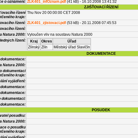
ce o oznámení:
ZLK401_infOznam.pdf
(41 kB) - 16.10.2008 13:41:32
ZJIŠŤOVACÍ ŘÍZENÍ
ťovacího řízení
Thu Nov 20 00:00:00 CET 2008
tčeného kraje:
ovacího řízení:
ZLK401_zjistovaci.pdf
(53 kB) - 20.11.2008 07:45:53
ovacího řízení:
vu Natura 2000:
Vyloučen vliv na soustavu Natura 2000
ledných řízení:
Kraj
Okres
Úřad
Zlínský
Zlín
Městský úřad Slavičín
DOKUMENTACE
l dokumentace:
a Natura 2000:
 o dokumentaci
tčeného kraje:
lání vyjádření:
 dokumentace:
é dokumentace:
o dokumentaci:
 dokumentace:
POSUDEK
vatel posudku:
a Natura 2000:
mace o posudku
tčeného kraje:
lání vyjádření: