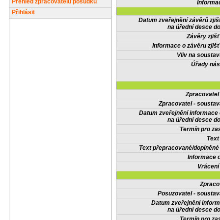
Přehled zpracovatelů posudků
Informa
Přihlásit
Datum zveřejnění závěrů zjiš
na úřední desce do
Závěry zjišť
Informace o závěru zjišť
Vliv na sousta
Úřady nás
Zpracovate
Zpracovatel - soustav
Datum zveřejnění informace
na úřední desce do
Termín pro zas
Text
Text přepracované/doplněn
Informace 
Vrácení
Zpraco
Posuzovatel - soustav
Datum zveřejnění infor
na úřední desce do
Termín pro zas