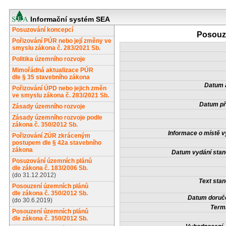
Informační systém SEA
Posuzování koncepcí
Posouze
Pořizování PÚR nebo její změny ve
smyslu zákona č. 283/2021 Sb.
Politika územního rozvoje
Mimořádná aktualizace PÚR
dle § 35 stavebního zákona
Datum a
Pořizování ÚPD nebo jejich změn
ve smyslu zákona č. 283/2021 Sb.
Datum př
Zásady územního rozvoje
Zásady územního rozvoje podle
zákona č. 350/2012 Sb.
Informace o místě v
Pořizování ZÚR zkráceným
postupem dle § 42a stavebního
zákona
Datum vydání stan
Posuzování územních plánů
dle zákona č. 183/2006 Sb.
(do 31.12.2012)
Text stan
Posouzení územních plánů
dle zákona č. 350/2012 Sb.
Datum doruče
(do 30.6.2019)
Termí
Posouzení územních plánů
dle zákona č. 350/2012 Sb.