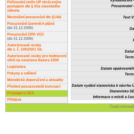
Vyhodnocení -
Pořizování změn ÚP zkráceným
Posuzovatel 
postupem dle § 55a stavebního
zákona
Mezistátní posuzování dle §14b)
Text V
Posuzování územních plánů
(do 31.12.2006)
Da
Posuzování ÚPD VÚC
(do 31.12.2006)
Autorizované osoby
dle z. č. 100/2001 Sb.
Datum
Autorizované osoby pro hodnocení
Termí
vlivů na soustavu Natura 2000
Legislativa
Datum opakovaného
Pokyny a sdělení
Termí
Metodická doporučení a aktuality
Datum vydání stanoviska k návrhu Ú
Přehled posuzovatelů koncepcí
Stanovisko SE
Propagace SEA
Informace o místě a čas
Přihlásit
Česká informač