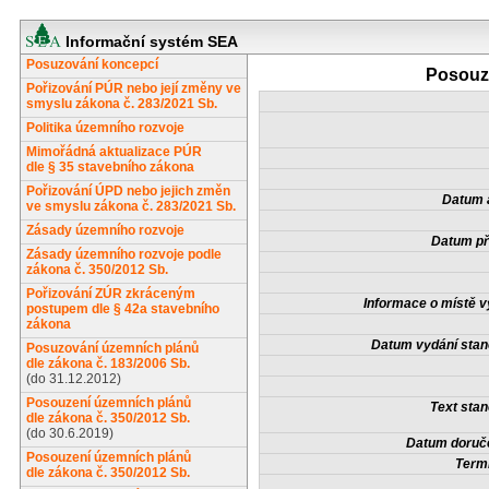
Informační systém SEA
Posuzování koncepcí
Posouze
Pořizování PÚR nebo její změny ve
smyslu zákona č. 283/2021 Sb.
Politika územního rozvoje
Mimořádná aktualizace PÚR
dle § 35 stavebního zákona
Pořizování ÚPD nebo jejich změn
Datum a
ve smyslu zákona č. 283/2021 Sb.
Zásady územního rozvoje
Datum př
Zásady územního rozvoje podle
zákona č. 350/2012 Sb.
Pořizování ZÚR zkráceným
Informace o místě v
postupem dle § 42a stavebního
zákona
Datum vydání stan
Posuzování územních plánů
dle zákona č. 183/2006 Sb.
(do 31.12.2012)
Posouzení územních plánů
Text stan
dle zákona č. 350/2012 Sb.
(do 30.6.2019)
Datum doruče
Posouzení územních plánů
Termí
dle zákona č. 350/2012 Sb.