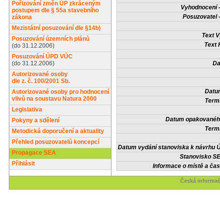
Pořizování změn ÚP zkráceným
Vyhodnocení -
postupem dle § 55a stavebního
Posuzovatel 
zákona
Mezistátní posuzování dle §14b)
Text V
Posuzování územních plánů
Text 
(do 31.12.2006)
Posuzování ÚPD VÚC
(do 31.12.2006)
Da
Autorizované osoby
dle z. č. 100/2001 Sb.
Datum
Autorizované osoby pro hodnocení
vlivů na soustavu Natura 2000
Termí
Legislativa
Datum opakovaného
Pokyny a sdělení
Termí
Metodická doporučení a aktuality
Přehled posuzovatelů koncepcí
Datum vydání stanoviska k návrhu Ú
Propagace SEA
Stanovisko SE
Přihlásit
Informace o místě a čas
Česká informač