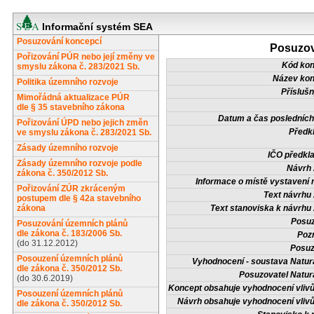
Informační systém SEA
Posuzování koncepcí
Posuzov
Pořizování PÚR nebo její změny ve
Kód ko
smyslu zákona č. 283/2021 Sb.
Název ko
Politika územního rozvoje
Příslušn
Mimořádná aktualizace PÚR
dle § 35 stavebního zákona
Datum a čas posledních
Pořizování ÚPD nebo jejich změn
Předkl
ve smyslu zákona č. 283/2021 Sb.
Zásady územního rozvoje
IČO předkla
Zásady územního rozvoje podle
Návrh 
zákona č. 350/2012 Sb.
Informace o místě vystavení 
Pořizování ZÚR zkráceným
Text návrhu 
postupem dle § 42a stavebního
zákona
Text stanoviska k návrhu 
Posuz
Posuzování územních plánů
dle zákona č. 183/2006 Sb.
Poz
(do 31.12.2012)
Posuz
Posouzení územních plánů
Vyhodnocení - soustava Natur
dle zákona č. 350/2012 Sb.
Posuzovatel Natur
(do 30.6.2019)
Koncept obsahuje vyhodnocení vlivů
Posouzení územních plánů
Návrh obsahuje vyhodnocení vlivů
dle zákona č. 350/2012 Sb.