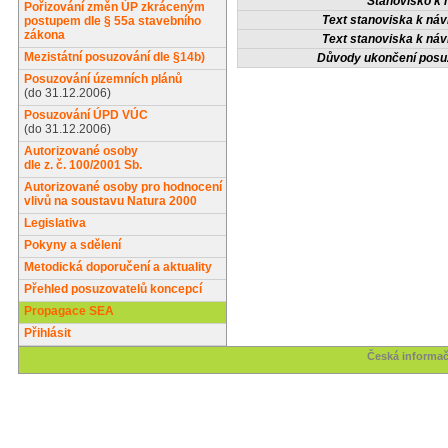
Stanovisko k 
Pořizování změn ÚP zkráceným
Text stanoviska k návr
postupem dle § 55a stavebního
zákona
Text stanoviska k návr
Mezistátní posuzování dle §14b)
Důvody ukončení posu
Posuzování územních plánů
(do 31.12.2006)
Posuzování ÚPD VÚC
(do 31.12.2006)
Autorizované osoby
dle z. č. 100/2001 Sb.
Autorizované osoby pro hodnocení
vlivů na soustavu Natura 2000
Legislativa
Pokyny a sdělení
Metodická doporučení a aktuality
Přehled posuzovatelů koncepcí
Propagace SEA
Přihlásit
Česká informač