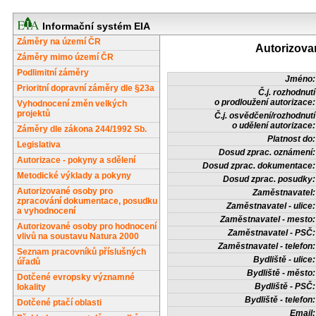
Informační systém EIA
Záměry na území ČR
Autorizova
Záměry mimo území ČR
Podlimitní záměry
Jméno:
Prioritní dopravní záměry dle §23a
Č.j. rozhodnutí
o prodloužení autorizace:
Vyhodnocení změn velkých
projektů
Č.j. osvědčení/rozhodnutí
o udělení autorizace:
Záměry dle zákona 244/1992 Sb.
Platnost do:
Legislativa
Dosud zprac. oznámení:
Autorizace - pokyny a sdělení
Dosud zprac. dokumentace:
Metodické výklady a pokyny
Dosud zprac. posudky:
Autorizované osoby pro
Zaměstnavatel:
zpracování dokumentace, posudku
Zaměstnavatel - ulice:
a vyhodnocení
Zaměstnavatel - mesto:
Autorizované osoby pro hodnocení
Zaměstnavatel - PSČ:
vlivů na soustavu Natura 2000
Zaměstnavatel - telefon:
Seznam pracovníků příslušných
Bydliště - ulice:
úřadů
Bydliště - město:
Dotčené evropsky významné
Bydliště - PSČ:
lokality
Bydliště - telefon:
Dotčené ptačí oblasti
Email: