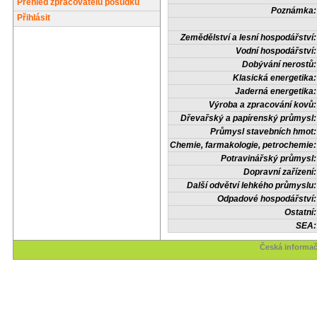
Přehled zpracovatelů posudků
Poznámka:
Přihlásit
Zemědělství a lesní hospodářství:
Vodní hospodářství:
Dobývání nerostů:
Klasická energetika:
Jaderná energetika:
Výroba a zpracování kovů:
Dřevařský a papírenský průmysl:
Průmysl stavebních hmot:
Chemie, farmakologie, petrochemie:
Potravinářský průmysl:
Dopravní zařízení:
Další odvětví lehkého průmyslu:
Odpadové hospodářství:
Ostatní:
SEA:
Česká informač