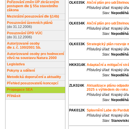
Pořizování změn ÚP zkráceným
OLK035K
Akční plán pro udržitelno
postupem dle § 55a stavebního
Příslušný úřad:
Krajský úř
zákona
Stav:
Nepodléhá
Mezistátní posuzování dle §14b)
Posuzování územních plánů
OLK034K
Akční plán pro udržitelno
(do 31.12.2006)
Příslušný úřad:
Krajský úř
Posuzování ÚPD VÚC
Stav:
Nepodléhá
(do 31.12.2006)
Autorizované osoby
OLK033K
Strategický plán rozvoje
dle z. č. 100/2001 Sb.
Příslušný úřad:
Krajský úř
Autorizované osoby pro hodnocení
Stav:
Nepodléhá
vlivů na soustavu Natura 2000
Legislativa
HKK014K
Adaptační a mitigační str
Příslušný úřad:
Krajský úř
Pokyny a sdělení
Stav:
Nepodléhá
Metodická doporučení a aktuality
Přehled posuzovatelů koncepcí
ZLK024K
Aktualizace plánu odpado
Propagace SEA
2025 s výhledem do roku
Příslušný úřad:
Krajský úřa
Přihlásit
Stav:
Nepodléhá
PAK012K
Splavnění Labe do Pardub
Příslušný úřad:
Krajský úř
Stav:
Stanovisk