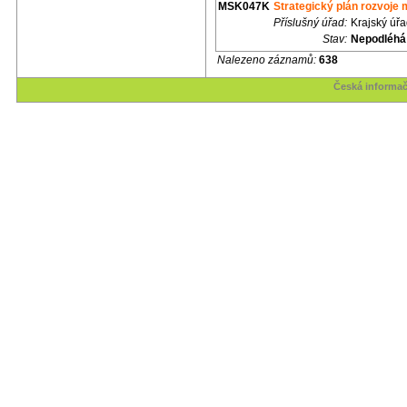
MSK047K
Strategický plán rozvoje
Příslušný úřad:
Krajský úř
Stav:
Nepodléhá
Nalezeno záznamů:
638
Česká informač