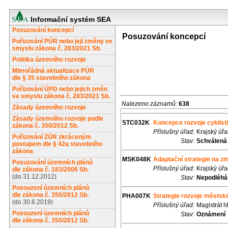
Informační systém SEA
Posuzování koncepcí
Posuzování koncepcí
Pořizování PÚR nebo její změny ve
smyslu zákona č. 283/2021 Sb.
Politika územního rozvoje
Mimořádná aktualizace PÚR
dle § 35 stavebního zákona
Pořizování ÚPD nebo jejich změn
ve smyslu zákona č. 283/2021 Sb.
Nalezeno záznamů:
638
Zásady územního rozvoje
Zásady územního rozvoje podle
STC032K
Koncepce rozvoje cyklist
zákona č. 350/2012 Sb.
Příslušný úřad:
Krajský úř
Pořizování ZÚR zkráceným
Stav:
Schválená
postupem dle § 42a stavebního
zákona
MSK048K
Adaptační strategie na z
Posuzování územních plánů
Příslušný úřad:
Krajský úř
dle zákona č. 183/2006 Sb.
(do 31.12.2012)
Stav:
Nepodléhá
Posouzení územních plánů
dle zákona č. 350/2012 Sb.
PHA007K
Strategie rozvoje městské
(do 30.6.2019)
Příslušný úřad:
Magistrát 
Posouzení územních plánů
Stav:
Oznámení
dle zákona č. 350/2012 Sb.