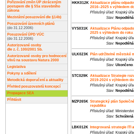
Pořizování změn ÚP zkráceným
HKK012K
Aktualizace plánu odpado
postupem dle § 55a stavebního
2016–2025 s výhledem do
zákona
Příslušný úřad:
Krajský úř
Mezistátní posuzování dle §14b)
Stav:
Nepodléhá
Posuzování územních plánů
(do 31.12.2006)
VYS031K
Aktualizace Plánu odpado
2025 s výhledem do roku
Posuzování ÚPD VÚC
Příslušný úřad:
Krajský úř
(do 31.12.2006)
Stav:
Nepodléhá
Autorizované osoby
dle z. č. 100/2001 Sb.
ULK023K
Plán udržitelné městské m
Autorizované osoby pro hodnocení
Příslušný úřad:
Krajský úř
vlivů na soustavu Natura 2000
Stav:
Ukončeno 
Legislativa
Pokyny a sdělení
STC029K
Aktualizace Strategie ro
Metodická doporučení a aktuality
2019-2024 s výhledem do
Příslušný úřad:
Krajský úř
Přehled posuzovatelů koncepcí
Stav:
Nepodléhá
Propagace SEA
Přihlásit
MZP265K
Strategický plán Společn
republiku
Příslušný úřad:
Ministerstv
Stav:
Schválená
LBK012K
Integrovaná strategie IT
Příslušný úřad:
Krajský úřa