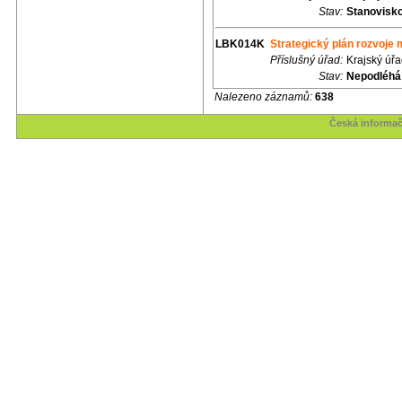
Stav:
Stanovisk
LBK014K
Strategický plán rozvoje
Příslušný úřad:
Krajský úřa
Stav:
Nepodléhá
Nalezeno záznamů:
638
Česká informač