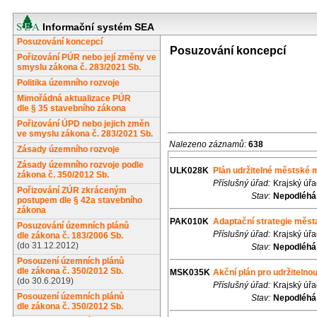
Informační systém SEA
Posuzování koncepcí
Posuzování koncepcí
Pořizování PÚR nebo její změny ve
smyslu zákona č. 283/2021 Sb.
Politika územního rozvoje
Mimořádná aktualizace PÚR
dle § 35 stavebního zákona
Pořizování ÚPD nebo jejich změn
ve smyslu zákona č. 283/2021 Sb.
Nalezeno záznamů:
638
Zásady územního rozvoje
Zásady územního rozvoje podle
ULK028K
Plán udržitelné městské m
zákona č. 350/2012 Sb.
Příslušný úřad:
Krajský úř
Pořizování ZÚR zkráceným
Stav:
Nepodléhá
postupem dle § 42a stavebního
zákona
PAK010K
Adaptační strategie měst
Posuzování územních plánů
Příslušný úřad:
Krajský úř
dle zákona č. 183/2006 Sb.
(do 31.12.2012)
Stav:
Nepodléhá
Posouzení územních plánů
dle zákona č. 350/2012 Sb.
MSK035K
Akční plán pro udržitelno
(do 30.6.2019)
Příslušný úřad:
Krajský úř
Posouzení územních plánů
Stav:
Nepodléhá
dle zákona č. 350/2012 Sb.