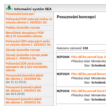
Informační systém SEA
Posuzování koncepcí
Posuzování koncepcí
Pořizování PÚR nebo její změny ve
smyslu zákona č. 283/2021 Sb.
Politika územního rozvoje
Mimořádná aktualizace PÚR
dle § 35 stavebního zákona
Pořizování ÚPD nebo jejich změn
ve smyslu zákona č. 283/2021 Sb.
Nalezeno záznamů:
638
Zásady územního rozvoje
Zásady územního rozvoje podle
MZP284K
Plán dílčího povodí Dyje 
zákona č. 350/2012 Sb.
Příslušný úřad:
Ministerstv
Pořizování ZÚR zkráceným
Stav:
Schválená
postupem dle § 42a stavebního
zákona
MZP282K
Plán dílčího povodí Mora
Posuzování územních plánů
Příslušný úřad:
Ministerstv
dle zákona č. 183/2006 Sb.
(do 31.12.2012)
Stav:
Schválená
Posouzení územních plánů
dle zákona č. 350/2012 Sb.
MZP283K
Plán dílčího povodí Horní
(do 30.6.2019)
Příslušný úřad:
Ministerstv
Posouzení územních plánů
Stav:
Schválená
dle zákona č. 350/2012 Sb.