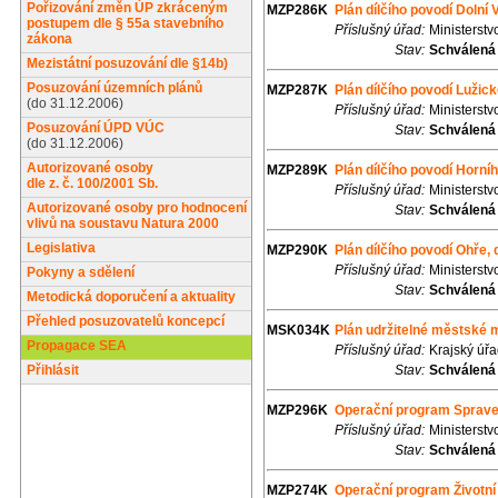
Pořizování změn ÚP zkráceným
MZP286K
Plán dílčího povodí Dolní 
postupem dle § 55a stavebního
Příslušný úřad:
Ministerstv
zákona
Stav:
Schválená
Mezistátní posuzování dle §14b)
Posuzování územních plánů
MZP287K
Plán dílčího povodí Lužic
(do 31.12.2006)
Příslušný úřad:
Ministerstv
Posuzování ÚPD VÚC
Stav:
Schválená
(do 31.12.2006)
Autorizované osoby
MZP289K
Plán dílčího povodí Horní
dle z. č. 100/2001 Sb.
Příslušný úřad:
Ministerstv
Autorizované osoby pro hodnocení
Stav:
Schválená
vlivů na soustavu Natura 2000
Legislativa
MZP290K
Plán dílčího povodí Ohře,
Příslušný úřad:
Ministerstv
Pokyny a sdělení
Stav:
Schválená
Metodická doporučení a aktuality
Přehled posuzovatelů koncepcí
MSK034K
Plán udržitelné městské 
Propagace SEA
Příslušný úřad:
Krajský úř
Přihlásit
Stav:
Schválená
MZP296K
Operační program Sprave
Příslušný úřad:
Ministerstv
Stav:
Schválená
MZP274K
Operační program Životní 