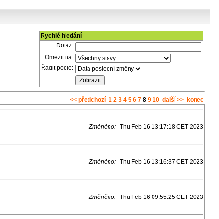
Rychlé hledání
Dotaz:
Omezit na:
Řadit podle:
<< předchozí
1
2
3
4
5
6
7
8
9
10
další >>
konec
Změněno:
Thu Feb 16 13:17:18 CET 2023
Změněno:
Thu Feb 16 13:16:37 CET 2023
Změněno:
Thu Feb 16 09:55:25 CET 2023