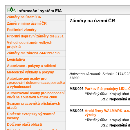
Informační systém EIA
Záměry na území ČR
Záměry na území ČR
Záměry mimo území ČR
Podlimitní záměry
Prioritní dopravní záměry dle §23a
Vyhodnocení změn velkých
projektů
Záměry dle zákona 244/1992 Sb.
Legislativa
Autorizace - pokyny a sdělení
Metodické výklady a pokyny
Nalezeno záznamů:
Stránka 2174/22
22890
Autorizované osoby pro
zpracování dokumentace, posudku
a vyhodnocení
MSK096
Parkoviště prodejny LIDL, 
Autorizované osoby pro hodnocení
Příslušný úřad:
Krajský úřad
vlivů na soustavu Natura 2000
Stav:
Nepodléhá d
Seznam pracovníků příslušných
úřadů
MSK095
Areál firmy WALMARK, a.s. 
Dotčené evropsky významné
výroby
lokality
Příslušný úřad:
Krajský úřad
Dotčené ptačí oblasti
Stav:
Nepodléhá d