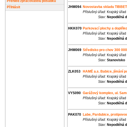
Přehled zpracovatelů posudků
JHM094
Novostavba skladu TIBBETT
Přihlásit
Příslušný úřad:
Krajský úřad
Stav:
Nepodléhá d
HKK070
Parkovací plochy a doplňk
Příslušný úřad:
Krajský úřad
Stav:
Nepodléhá d
JHM069
Středisko pro chov 300 000
Příslušný úřad:
Krajský úřad
Stav:
Stanovisko
ZLK053
HAMÉ a.s. Babice, jímání 
Příslušný úřad:
Krajský úřad
Stav:
Nepodléhá d
VYS090
Garážový komplex, ul. Sam
Příslušný úřad:
Krajský úřad
Stav:
Nepodléhá d
PAK070
Labe, Pardubice, protipovo
Příslušný úřad:
Krajský úřad
Stav:
Nepodléhá d