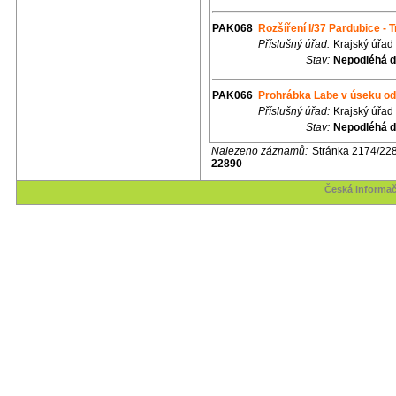
PAK068
Rozšíření I/37 Pardubice - T
Příslušný úřad:
Krajský úřad
Stav:
Nepodléhá d
PAK066
Prohrábka Labe v úseku od
Příslušný úřad:
Krajský úřad
Stav:
Nepodléhá d
Nalezeno záznamů:
Stránka 2174/22
22890
Česká informač