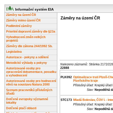
Informační systém EIA
Záměry na území ČR
Záměry na území ČR
Záměry mimo území ČR
Podlimitní záměry
Prioritní dopravní záměry dle §23a
Vyhodnocení změn velkých
projektů
Záměry dle zákona 244/1992 Sb.
Legislativa
Autorizace - pokyny a sdělení
Metodické výklady a pokyny
Nalezeno záznamů:
Stránka 2172/22
22888
Autorizované osoby pro
zpracování dokumentace, posudku
a vyhodnocení
PLK092
Optimalizace trati Plzeň-Che
Plzeňského kraje
Autorizované osoby pro hodnocení
vlivů na soustavu Natura 2000
Příslušný úřad:
Krajský úřad
Stav:
Nepodléhá d
Seznam pracovníků příslušných
úřadů
Dotčené evropsky významné
STC173
Mladá Boleslav, ČOV I. - int
lokality
Příslušný úřad:
Krajský úřad
Dotčené ptačí oblasti
Stav:
Nepodléhá d