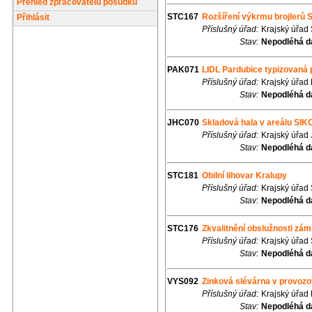
Přehled zpracovatelů posudků
STC167
Rozšíření výkrmu brojlerů
Přihlásit
Příslušný úřad:
Krajský úřad
Stav:
Nepodléhá d
PAK071
LIDL Pardubice typizovaná 
Příslušný úřad:
Krajský úřad
Stav:
Nepodléhá d
JHC070
Skladová hala v areálu SIK
Příslušný úřad:
Krajský úřad
Stav:
Nepodléhá d
STC181
Obilní lihovar Kralupy
Příslušný úřad:
Krajský úřad
Stav:
Nepodléhá d
STC176
Zkvalitnění obslužnosti zá
Příslušný úřad:
Krajský úřad
Stav:
Nepodléhá d
VYS092
Zinková slévárna v provozov
Příslušný úřad:
Krajský úřad
Stav:
Nepodléhá d