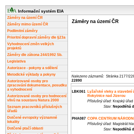
Informační systém EIA
Záměry na území ČR
Záměry na území ČR
Záměry mimo území ČR
Podlimitní záměry
Prioritní dopravní záměry dle §23a
Vyhodnocení změn velkých
projektů
Záměry dle zákona 244/1992 Sb.
Legislativa
Autorizace - pokyny a sdělení
Metodické výklady a pokyny
Nalezeno záznamů:
Stránka 2177/22
22890
Autorizované osoby pro
zpracování dokumentace, posudku
a vyhodnocení
LBK061
Lyžařské vleky a stavební ú
Rokytnice nad Jizerou
Autorizované osoby pro hodnocení
vlivů na soustavu Natura 2000
Příslušný úřad:
Krajský úřad
Stav:
Nepodléhá d
Seznam pracovníků příslušných
úřadů
Dotčené evropsky významné
PHA087
COPA CENTRUM NÁRODNÍ II,
lokality
Příslušný úřad:
Magistrát hl
Dotčené ptačí oblasti
Stav:
Nepodléhá d