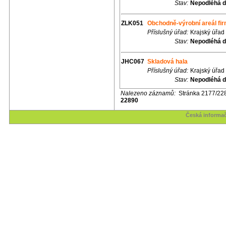
Stav:
Nepodléhá d
ZLK051
Obchodně-výrobní areál fi
Příslušný úřad:
Krajský úřad
Stav:
Nepodléhá d
JHC067
Skladová hala
Příslušný úřad:
Krajský úřad
Stav:
Nepodléhá d
Nalezeno záznamů:
Stránka 2177/22
22890
Česká informač