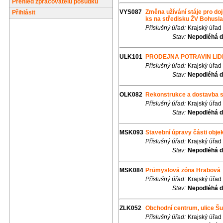
Přehled zpracovatelů posudků
VYS087
Změna užívání stáje pro do
Přihlásit
ks na středisku ŽV Bohusla
Příslušný úřad:
Krajský úřad
Stav:
Nepodléhá d
ULK101
PRODEJNA POTRAVIN LID
Příslušný úřad:
Krajský úřad
Stav:
Nepodléhá d
OLK082
Rekonstrukce a dostavba s
Příslušný úřad:
Krajský úřad
Stav:
Nepodléhá d
MSK093
Stavební úpravy části obje
Příslušný úřad:
Krajský úřad
Stav:
Nepodléhá d
MSK084
Průmyslová zóna Hrabová
Příslušný úřad:
Krajský úřad
Stav:
Nepodléhá d
ZLK052
Obchodní centrum, ulice Š
Příslušný úřad:
Krajský úřad