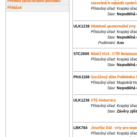
Přehled zpracovatelů posudků
stavebních odpadů společn
Přihlásit
Příslušný úřad:
Krajský úřa
Stav:
Nepodléhá 
ULK1238
Hlubinné geotermální vrty
Příslušný úřad:
Krajský úřa
Stav:
Nepodléhá 
Podlimitní:
Ano
STC2600
Nádrž H14 - CTR Nelahoz
Příslušný úřad:
Krajský úřa
Stav:
Nepodléhá 
PHA1188
Garážový dům Poliklinika 
Příslušný úřad:
Magistrát h
Stav:
Nepodléhá 
ULK1236
VTE Habartice
Příslušný úřad:
Krajský úřa
Stav:
Závěry zjiš
LBK784
Josefův Důl - vrty pro tep
Příslušný úřad:
Krajský úřa