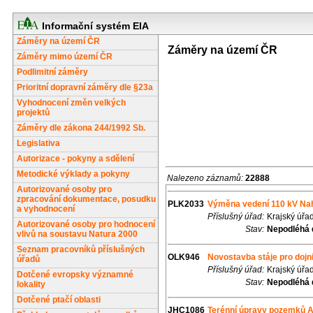
Informační systém EIA
Záměry na území ČR
Záměry na území ČR
Záměry mimo území ČR
Podlimitní záměry
Prioritní dopravní záměry dle §23a
Vyhodnocení změn velkých
projektů
Záměry dle zákona 244/1992 Sb.
Legislativa
Autorizace - pokyny a sdělení
Metodické výklady a pokyny
Nalezeno záznamů:
22888
Autorizované osoby pro
zpracování dokumentace, posudku
PLK2033
Výměna vedení 110 kV Nah
a vyhodnocení
Příslušný úřad:
Krajský úřa
Autorizované osoby pro hodnocení
Stav:
Nepodléhá 
vlivů na soustavu Natura 2000
Seznam pracovníků příslušných
OLK946
Novostavba stáje pro dojni
úřadů
Příslušný úřad:
Krajský úřa
Dotčené evropsky významné
Stav:
Nepodléhá 
lokality
Dotčené ptačí oblasti
JHC1086
Terénní úpravy pozemků Aer