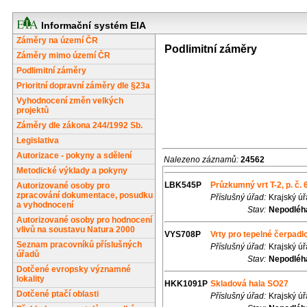
Informační systém EIA
Záměry na území ČR
Podlimitní záměry
Záměry mimo území ČR
Podlimitní záměry
Prioritní dopravní záměry dle §23a
Vyhodnocení změn velkých
projektů
Záměry dle zákona 244/1992 Sb.
Legislativa
Autorizace - pokyny a sdělení
Nalezeno záznamů:
24562
Metodické výklady a pokyny
LBK545P
Průzkumný vrt T-2, p. č. 
Autorizované osoby pro
zpracování dokumentace, posudku
Příslušný úřad:
Krajský ú
a vyhodnocení
Stav:
Nepodléhá
Autorizované osoby pro hodnocení
vlivů na soustavu Natura 2000
VYS708P
Vrty pro tepelné čerpadlo
Seznam pracovníků příslušných
Příslušný úřad:
Krajský ú
úřadů
Stav:
Nepodléhá
Dotčené evropsky významné
lokality
HKK1091P
Skladová hala SO27
Dotčené ptačí oblasti
Příslušný úřad:
Krajský ú