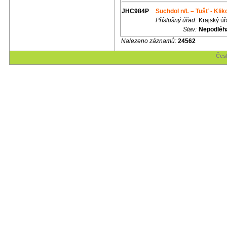
JHC984P
Suchdol n/L – Tušť - Klik
Příslušný úřad:
Krajský ú
Stav:
Nepodléhá
Nalezeno záznamů:
24562
Česk