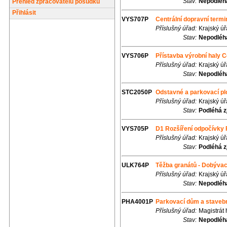
Stav:
Nepodléhá
Přehled zpracovatelů posudků
Přihlásit
VYS707P
Centrální dopravní termi
Příslušný úřad:
Krajský ú
Stav:
Nepodléhá
VYS706P
Přístavba výrobní haly 
Příslušný úřad:
Krajský ú
Stav:
Nepodléhá
STC2050P
Odstavné a parkovací p
Příslušný úřad:
Krajský ú
Stav:
Podléhá z
VYS705P
D1 Rozšíření odpočívky
Příslušný úřad:
Krajský ú
Stav:
Podléhá z
ULK764P
Těžba granátů - Dobývac
Příslušný úřad:
Krajský ú
Stav:
Nepodléhá
PHA4001P
Parkovací dům a stavebn
Příslušný úřad:
Magistrát
Stav:
Nepodléhá