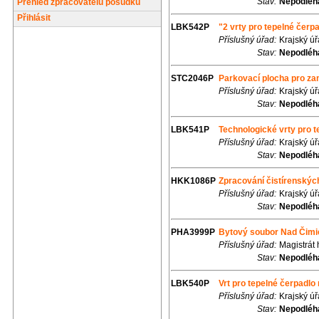
Stav:
Nepodléhá
Přehled zpracovatelů posudků
Přihlásit
LBK542P
"2 vrty pro tepelné čerpad
Příslušný úřad:
Krajský ú
Stav:
Nepodléhá
STC2046P
Parkovací plocha pro za
Příslušný úřad:
Krajský ú
Stav:
Nepodléhá
LBK541P
Technologické vrty pro t
Příslušný úřad:
Krajský ú
Stav:
Nepodléhá
HKK1086P
Zpracování čistírenskýc
Příslušný úřad:
Krajský ú
Stav:
Nepodléhá
PHA3999P
Bytový soubor Nad Čimic
Příslušný úřad:
Magistrát
Stav:
Nepodléhá
LBK540P
Vrt pro tepelné čerpadlo 
Příslušný úřad:
Krajský ú
Stav:
Nepodléhá