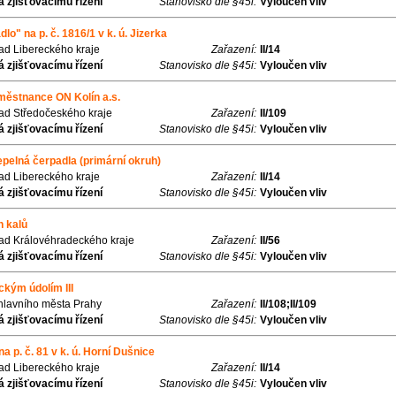
 zjišťovacímu řízení
Stanovisko dle §45i:
Vyloučen vliv
lo" na p. č. 1816/1 v k. ú. Jizerka
řad Libereckého kraje
Zařazení:
II/14
 zjišťovacímu řízení
Stanovisko dle §45i:
Vyloučen vliv
městnance ON Kolín a.s.
řad Středočeského kraje
Zařazení:
II/109
 zjišťovacímu řízení
Stanovisko dle §45i:
Vyloučen vliv
epelná čerpadla (primární okruh)
řad Libereckého kraje
Zařazení:
II/14
 zjišťovacímu řízení
Stanovisko dle §45i:
Vyloučen vliv
h kalů
řad Královéhradeckého kraje
Zařazení:
II/56
 zjišťovacímu řízení
Stanovisko dle §45i:
Vyloučen vliv
kým údolím III
 hlavního města Prahy
Zařazení:
II/108;II/109
 zjišťovacímu řízení
Stanovisko dle §45i:
Vyloučen vliv
na p. č. 81 v k. ú. Horní Dušnice
řad Libereckého kraje
Zařazení:
II/14
 zjišťovacímu řízení
Stanovisko dle §45i:
Vyloučen vliv