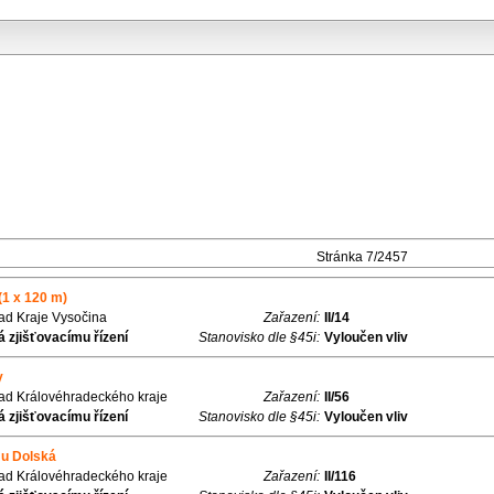
Stránka 7/2457
(1 x 120 m)
řad Kraje Vysočina
Zařazení:
II/14
 zjišťovacímu řízení
Stanovisko dle §45i:
Vyloučen vliv
y
řad Královéhradeckého kraje
Zařazení:
II/56
 zjišťovacímu řízení
Stanovisko dle §45i:
Vyloučen vliv
mu Dolská
řad Královéhradeckého kraje
Zařazení:
II/116