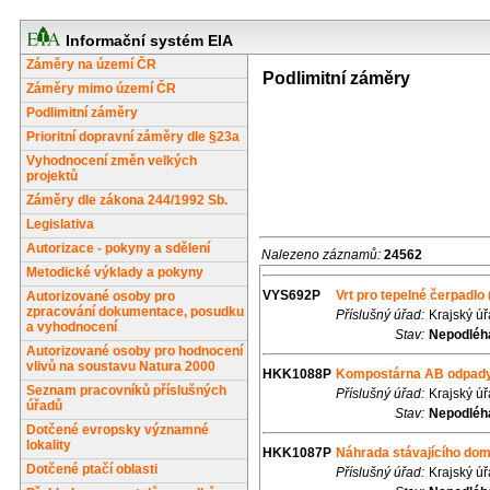
Informační systém EIA
Záměry na území ČR
Podlimitní záměry
Záměry mimo území ČR
Podlimitní záměry
Prioritní dopravní záměry dle §23a
Vyhodnocení změn velkých
projektů
Záměry dle zákona 244/1992 Sb.
Legislativa
Autorizace - pokyny a sdělení
Nalezeno záznamů:
24562
Metodické výklady a pokyny
VYS692P
Vrt pro tepelné čerpadlo 
Autorizované osoby pro
zpracování dokumentace, posudku
Příslušný úřad:
Krajský ú
a vyhodnocení
Stav:
Nepodléhá
Autorizované osoby pro hodnocení
vlivů na soustavu Natura 2000
HKK1088P
Kompostárna AB odpad
Seznam pracovníků příslušných
Příslušný úřad:
Krajský ú
úřadů
Stav:
Nepodléhá
Dotčené evropsky významné
lokality
HKK1087P
Náhrada stávajícího do
Dotčené ptačí oblasti
Příslušný úřad:
Krajský ú