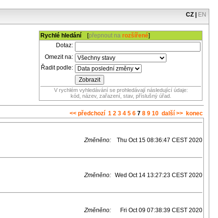
CZ
|
EN
Rychlé hledání
[
přepnout na
rozšířené
]
Dotaz:
Omezit na:
Řadit podle:
V rychlém vyhledávání se prohledávají následující údaje:
kód, název, zařazení, stav, příslušný úřad.
<< předchozí
1
2
3
4
5
6
7
8
9
10
další >>
konec
Změněno:
Thu Oct 15 08:36:47 CEST 2020
Změněno:
Wed Oct 14 13:27:23 CEST 2020
Změněno:
Fri Oct 09 07:38:39 CEST 2020