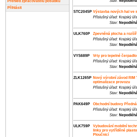
Stav:
Nepodléhá
Přehled zpracovatelů posudků
Přihlásit
STC2045P
Výstavba nových hal ve 
Příslušný úřad:
Krajský úř
Stav:
Nepodléhá
ULK760P
Zpevněná plocha a rozší
Příslušný úřad:
Krajský úř
Stav:
Nepodléhá
VYS689P
Vrty pro tepelné čerpadl
Příslušný úřad:
Krajský úř
Stav:
Nepodléhá
ZLK1265P
Nový výrobní závod RIM T
optimalizace provozu
Příslušný úřad:
Krajský úř
Stav:
Nepodléhá
PAK649P
Obchodní budovy Přednádr
Příslušný úřad:
Krajský úř
Stav:
Nepodléhá
ULK759P
Vybudování mobilní tech
linky pro vytříděné pla
Ploučnicí