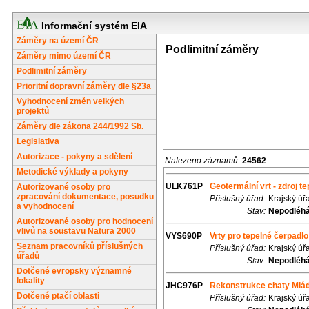
Informační systém EIA
Záměry na území ČR
Podlimitní záměry
Záměry mimo území ČR
Podlimitní záměry
Prioritní dopravní záměry dle §23a
Vyhodnocení změn velkých
projektů
Záměry dle zákona 244/1992 Sb.
Legislativa
Autorizace - pokyny a sdělení
Nalezeno záznamů:
24562
Metodické výklady a pokyny
ULK761P
Geotermální vrt - zdroj t
Autorizované osoby pro
zpracování dokumentace, posudku
Příslušný úřad:
Krajský úř
a vyhodnocení
Stav:
Nepodléhá
Autorizované osoby pro hodnocení
vlivů na soustavu Natura 2000
VYS690P
Vrty pro tepelné čerpadlo
Seznam pracovníků příslušných
Příslušný úřad:
Krajský úř
úřadů
Stav:
Nepodléhá
Dotčené evropsky významné
lokality
JHC976P
Rekonstrukce chaty Mlád
Dotčené ptačí oblasti
Příslušný úřad:
Krajský úř