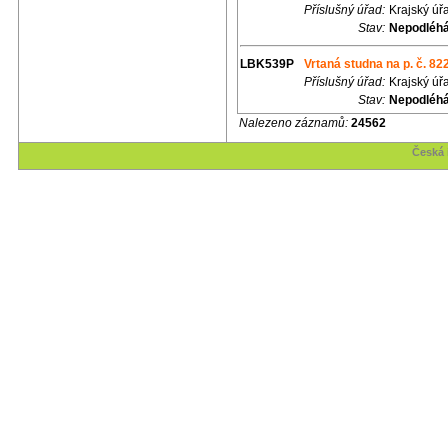
Příslušný úřad:
Krajský úř
Stav:
Nepodléhá
LBK539P
Vrtaná studna na p. č. 822
Příslušný úřad:
Krajský úř
Stav:
Nepodléhá
Nalezeno záznamů:
24562
Česká 