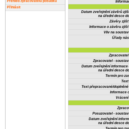
Přehled zpracovatelů posudků
Informa
Přihlásit
Datum zveřejnění závěrů zjiš
na úřední desce do
Závěry zjišť
Informace o závěru zjišť
Vliv na sousta
Úřady nás
Zpracovate
Zpracovatel - soustav
Datum zveřejnění informace
na úřední desce do
Termín pro zas
Text
Text přepracované/doplněn
Informace 
Vrácení
Zpraco
Posuzovatel - soustav
Datum zveřejnění infor
na úřední desce do
Termín pro zas