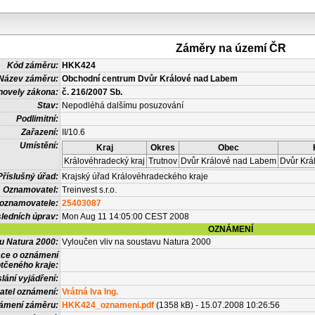
Záměry na území ČR
Kód záměru:
HKK424
Název záměru:
Obchodní centrum Dvůr Králové nad Labem
novely zákona:
č. 216/2007 Sb.
Stav:
Nepodléhá dalšímu posuzování
Podlimitní:
Zařazení:
II/10.6
Umístění:
Kraj
Okres
Obec
Královéhradecký kraj
Trutnov
Dvůr Králové nad Labem
Dvůr Krá
Příslušný úřad:
Krajský úřad Královéhradeckého kraje
Oznamovatel:
Treinvest s.r.o.
 oznamovatele:
25403087
ledních úprav:
Mon Aug 11 14:05:00 CEST 2008
OZNÁMENÍ
vu Natura 2000:
Vyloučen vliv na soustavu Natura 2000
ace o oznámení
tčeného kraje:
lání vyjádření:
atel oznámení:
Vrátná Iva Ing.
námení záměru:
HKK424_oznameni.pdf
(1358 kB) - 15.07.2008 10:26:56