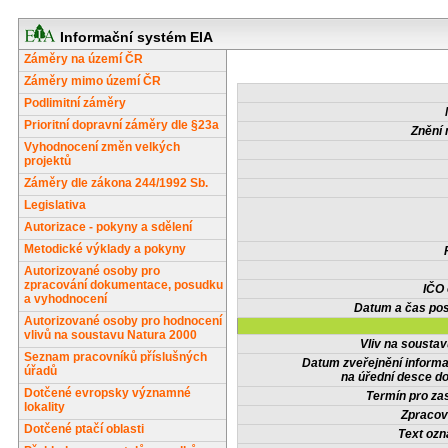
Informační systém EIA
Záměry na území ČR
Záměry mimo území ČR
Podlimitní záměry
Prioritní dopravní záměry dle §23a
Znění 
Vyhodnocení změn velkých
projektů
Záměry dle zákona 244/1992 Sb.
Legislativa
Autorizace - pokyny a sdělení
Metodické výklady a pokyny
Autorizované osoby pro
zpracování dokumentace, posudku
IČO
a vyhodnocení
Datum a čas pos
Autorizované osoby pro hodnocení
vlivů na soustavu Natura 2000
Vliv na sousta
Seznam pracovníků příslušných
Datum zveřejnění inform
úřadů
na úřední desce do
Dotčené evropsky významné
Termín pro zas
lokality
Zpracov
Dotčené ptačí oblasti
Text oz