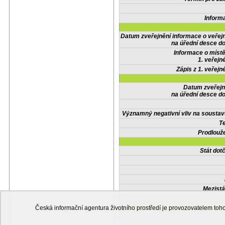
Inform
Datum zveřejnění informace o veřej
na úřední desce do
Informace o místě
1. veřejn
Zápis z 1. veřejn
Datum zveřejn
na úřední desce do
Významný negativní vliv na soustav
Te
Prodlouže
Stát do
Mezistá
Česká informační agentura životního prostředí je provozovatelem t