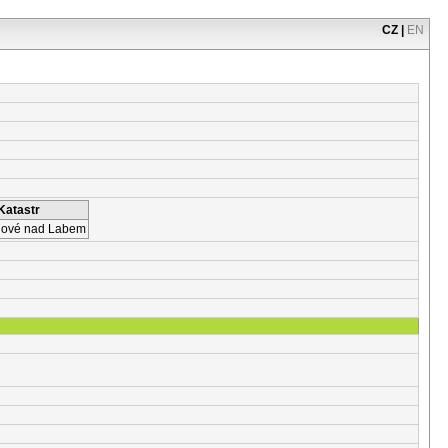
CZ
|
EN
Katastr
lové nad Labem