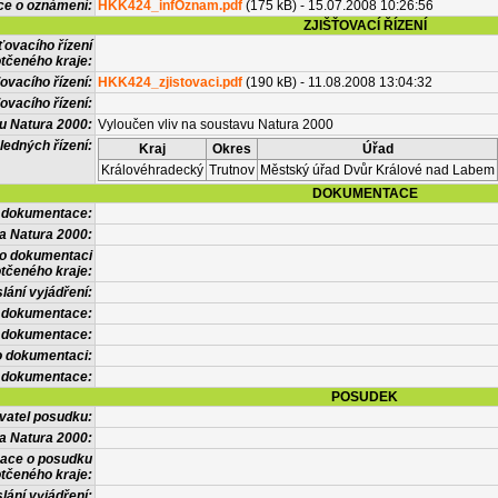
ce o oznámení:
HKK424_infOznam.pdf
(175 kB) - 15.07.2008 10:26:56
ZJIŠŤOVACÍ ŘÍZENÍ
ťovacího řízení
tčeného kraje:
ovacího řízení:
HKK424_zjistovaci.pdf
(190 kB) - 11.08.2008 13:04:32
ovacího řízení:
vu Natura 2000:
Vyloučen vliv na soustavu Natura 2000
ledných řízení:
Kraj
Okres
Úřad
Královéhradecký
Trutnov
Městský úřad Dvůr Králové nad Labem
DOKUMENTACE
l dokumentace:
a Natura 2000:
 o dokumentaci
tčeného kraje:
lání vyjádření:
 dokumentace:
é dokumentace:
o dokumentaci:
 dokumentace:
POSUDEK
vatel posudku:
a Natura 2000:
mace o posudku
tčeného kraje:
lání vyjádření: