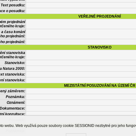
Text posudku:
ace o posudku:
VEŘEJNÉ PROJEDNÁNÍ
ném projednání
tčeného kraje:
 a času konání
ého projednání:
ého projednání:
STANOVISKO
ění stanoviska
tčeného kraje:
Stanovisko:
u Natura 2000:
xt stanoviska:
ní stanoviska:
MEZISTÁTNÍ POSUZOVÁNÍ NA ÚZEMÍ ČR
tčený záměrem:
Poznámka:
Oznámení:
Dokumentace:
tní konzultace:
Posudek:
OSTATNÍ INFORMACE
ohoto webu. Web využívá pouze soubory cookie SESSIONID nezbytné pro jeho fung
Poznámka: