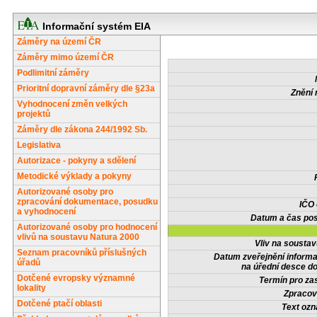
Informační systém EIA
Záměry na území ČR
Záměry mimo území ČR
Podlimitní záměry
Prioritní dopravní záměry dle §23a
Znění 
Vyhodnocení změn velkých
projektů
Záměry dle zákona 244/1992 Sb.
Legislativa
Autorizace - pokyny a sdělení
Metodické výklady a pokyny
Autorizované osoby pro
zpracování dokumentace, posudku
IČO
a vyhodnocení
Datum a čas pos
Autorizované osoby pro hodnocení
vlivů na soustavu Natura 2000
Vliv na sousta
Seznam pracovníků příslušných
Datum zveřejnění inform
úřadů
na úřední desce do
Dotčené evropsky významné
Termín pro zas
lokality
Zpracov
Dotčené ptačí oblasti
Text oz