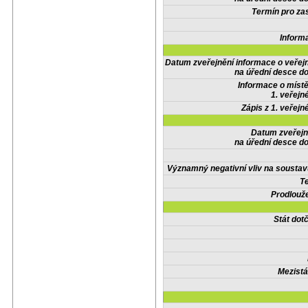
Termín pro zas
Inform
Datum zveřejnění informace o veřej
na úřední desce do
Informace o místě
1. veřejn
Zápis z 1. veřejn
Datum zveřejn
na úřední desce do
Významný negativní vliv na soustav
Te
Prodlouže
Stát do
Mezistá