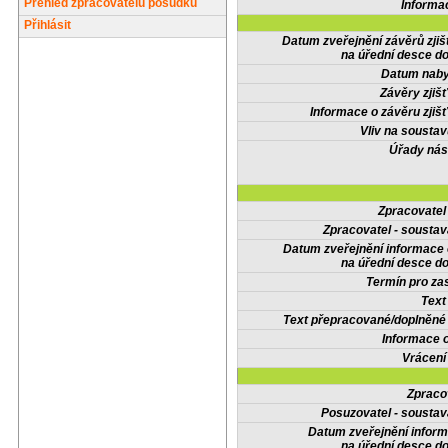
Přehled zpracovatelů posudků
Informa
Přihlásit
Datum zveřejnění závěrů zjiš
na úřední desce do
Datum nabyt
Závěry zjišť
Informace o závěru zjišť
Vliv na sousta
Úřady nás
Zpracovate
Zpracovatel - soustav
Datum zveřejnění informace
na úřední desce do
Termín pro zas
Text
Text přepracované/doplněn
Informace 
Vrácení
Zpraco
Posuzovatel - soustav
Datum zveřejnění infor
na úřední desce do