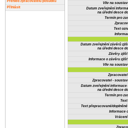
Přehled zpracovatelů posudků
Vliv na sousta
Přihlásit
Datum zveřejnění inform
na úřední desce do
Termín pro zas
Zpracov
Text oz
Informa
Datum zveřejnění závěrů zjiš
na úřední desce do
Závěry zjišť
Informace o závěru zjišť
Vliv na sousta
Zpracovate
Zpracovatel - soustav
Datum zveřejnění informace
na úřední desce do
Termín pro zas
Text
Text přepracované/doplněn
Informace 
Vrácení
Zpraco