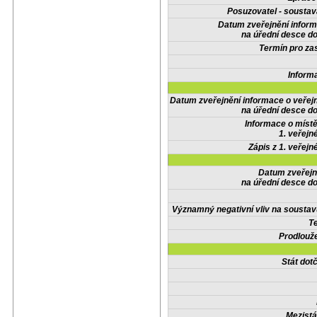
Posuzovatel - soustav
Datum zveřejnění infor
na úřední desce do
Termín pro zas
Inform
Datum zveřejnění informace o veřej
na úřední desce do
Informace o místě
1. veřejn
Zápis z 1. veřejn
Datum zveřejn
na úřední desce do
Významný negativní vliv na soustav
Te
Prodlouže
Stát do
Mezistá