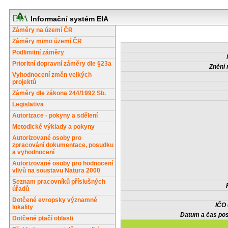
Informační systém EIA
Záměry na území ČR
Záměry mimo území ČR
Podlimitní záměry
Prioritní dopravní záměry dle §23a
Znění 
Vyhodnocení změn velkých
projektů
Záměry dle zákona 244/1992 Sb.
Legislativa
Autorizace - pokyny a sdělení
Metodické výklady a pokyny
Autorizované osoby pro
zpracování dokumentace, posudku
a vyhodnocení
Autorizované osoby pro hodnocení
vlivů na soustavu Natura 2000
Seznam pracovníků příslušných
úřadů
Dotčené evropsky významné
IČO
lokality
Datum a čas pos
Dotčené ptačí oblasti