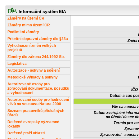
Informační systém EIA
Záměry na území ČR
Záměry mimo území ČR
Podlimitní záměry
Prioritní dopravní záměry dle §23a
Znění 
Vyhodnocení změn velkých
projektů
Záměry dle zákona 244/1992 Sb.
Legislativa
Autorizace - pokyny a sdělení
Metodické výklady a pokyny
Autorizované osoby pro
zpracování dokumentace, posudku
IČO
a vyhodnocení
Datum a čas pos
Autorizované osoby pro hodnocení
vlivů na soustavu Natura 2000
Vliv na sousta
Seznam pracovníků příslušných
Datum zveřejnění inform
úřadů
na úřední desce do
Dotčené evropsky významné
Termín pro zas
lokality
Zpracov
Dotčené ptačí oblasti
Zpracovatel - soustav