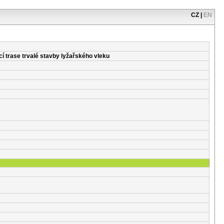
CZ
|
EN
í trase trvalé stavby lyžařského vleku