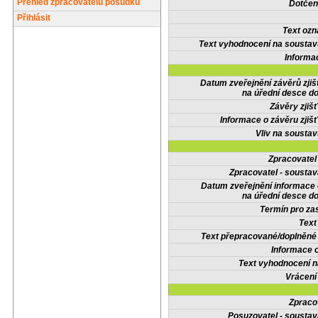
Přehled zpracovatelů posudků
Dotčené
Přihlásit
Text oz
Text vyhodnocení na soustav
Informa
Datum zveřejnění závěrů zjiš
na úřední desce do
Závěry zjišť
Informace o závěru zjišť
Vliv na sousta
Zpracovate
Zpracovatel - soustav
Datum zveřejnění informace
na úřední desce do
Termín pro zas
Text
Text přepracované/doplněn
Informace 
Text vyhodnocení n
Vrácení
Zpraco
Posuzovatel - soustav