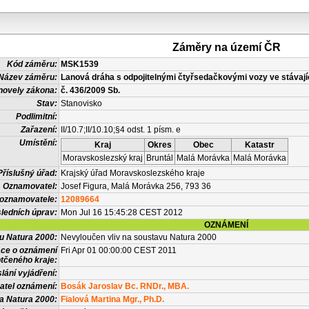
Záměry na území ČR
Kód záměru:
MSK1539
Název záměru:
Lanová dráha s odpojitelnými čtyřsedačkovými vozy ve stávajíc
novely zákona:
č. 436/2009 Sb.
Stav:
Stanovisko
Podlimitní:
Zařazení:
II/10.7;II/10.10;§4 odst. 1 písm. e
Umístění:
Kraj
Okres
Obec
Katastr
Moravskoslezský kraj
Bruntál
Malá Morávka
Malá Morávka
Příslušný úřad:
Krajský úřad Moravskoslezského kraje
Oznamovatel:
Josef Figura, Malá Morávka 256, 793 36
 oznamovatele:
12089664
ledních úprav:
Mon Jul 16 15:45:28 CEST 2012
OZNÁMENÍ
vu Natura 2000:
Nevyloučen vliv na soustavu Natura 2000
ace o oznámení
Fri Apr 01 00:00:00 CEST 2011
tčeného kraje:
lání vyjádření:
atel oznámení:
Bosák Jaroslav Bc. RNDr., MBA.
a Natura 2000:
Fialová Martina Mgr., Ph.D.