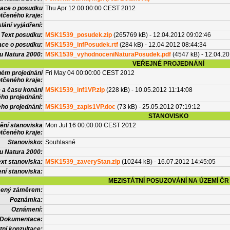
mace o posudku
Thu Apr 12 00:00:00 CEST 2012
tčeného kraje:
lání vyjádření:
Text posudku:
MSK1539_posudek.zip
(265769 kB) - 12.04.2012 09:02:46
ace o posudku:
MSK1539_infPosudek.rtf
(284 kB) - 12.04.2012 08:44:34
u Natura 2000:
MSK1539_vyhodnoceniNaturaPosudek.pdf
(4547 kB) - 12.04.2
VEŘEJNÉ PROJEDNÁNÍ
ném projednání
Fri May 04 00:00:00 CEST 2012
tčeného kraje:
 a času konání
MSK1539_inf1VP.zip
(228 kB) - 10.05.2012 11:14:08
ého projednání:
ého projednání:
MSK1539_zapis1VP.doc
(73 kB) - 25.05.2012 07:19:12
STANOVISKO
ění stanoviska
Mon Jul 16 00:00:00 CEST 2012
tčeného kraje:
Stanovisko:
Souhlasné
u Natura 2000:
xt stanoviska:
MSK1539_zaveryStan.zip
(10244 kB) - 16.07.2012 14:45:05
ní stanoviska:
MEZISTÁTNÍ POSUZOVÁNÍ NA ÚZEMÍ ČR
tčený záměrem:
Poznámka:
Oznámení:
Dokumentace:
tní konzultace: