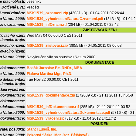
 ptačí oblasti:
Jeseníky
Dotčené EVL:
Praděd
námení záměru:
MSK1539_oznameni.zip
(43081 kB) - 01.04.2011 07:26:44
u Natura 2000:
MSK1539_vyhodnoceniNaturaOznameni.pdf
(1343 kB) - 01.04.
ce o oznámení:
MSK1539_infOznam.rtf
(284 kB) - 01.04.2011 07:22:42
ZJIŠŤOVACÍ ŘÍZENÍ
ťovacího řízení
Wed May 04 00:00:00 CEST 2011
tčeného kraje:
ovacího řízení:
MSK1539_zjistovaci.zip
(3855 kB) - 04.05.2011 08:06:03
ovacího řízení:
vu Natura 2000:
Nevyloučen vliv na soustavu Natura 2000
DOKUMENTACE
l dokumentace:
Bosák Jaroslav Bc. RNDr., MBA.
a Natura 2000:
Fialová Martina Mgr., Ph.D.
 o dokumentaci
Tue Nov 22 00:00:00 CET 2011
tčeného kraje:
lání vyjádření:
 dokumentace:
MSK1539_dokumentace.zip
(172039 kB) - 21.11.2011 13:46:58
é dokumentace:
o dokumentaci:
MSK1539_infDokumentace.rtf
(285 kB) - 21.11.2011 11:03:52
a Naturu 2000:
MSK1539_vyhodnoceniNaturaDokumentace.pdf
(5716 kB) - 21
 dokumentace:
MSK1539_vraceni.zip
(317 kB) - 11.04.2012 14:11:42
POSUDEK
vatel posudku:
Štancl Luboš, Ing.
a Natura 2000:
Pokorná Šárka, Mgr. (roz. Běláková)