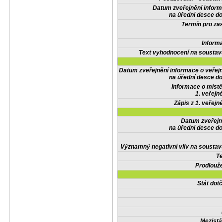
Datum zveřejnění infor
na úřední desce do
Termín pro zas
Inform
Text vyhodnocení na soustav
Datum zveřejnění informace o veřej
na úřední desce do
Informace o místě
1. veřejn
Zápis z 1. veřejn
Datum zveřejn
na úřední desce do
Významný negativní vliv na soustav
Te
Prodlouže
Stát do
Mezistá