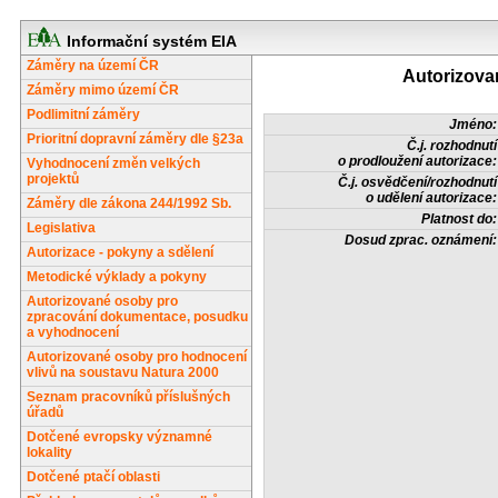
Informační systém EIA
Záměry na území ČR
Autorizova
Záměry mimo území ČR
Podlimitní záměry
Jméno:
Prioritní dopravní záměry dle §23a
Č.j. rozhodnutí
o prodloužení autorizace:
Vyhodnocení změn velkých
projektů
Č.j. osvědčení/rozhodnutí
o udělení autorizace:
Záměry dle zákona 244/1992 Sb.
Platnost do:
Legislativa
Dosud zprac. oznámení:
Autorizace - pokyny a sdělení
Metodické výklady a pokyny
Autorizované osoby pro
zpracování dokumentace, posudku
a vyhodnocení
Autorizované osoby pro hodnocení
vlivů na soustavu Natura 2000
Seznam pracovníků příslušných
úřadů
Dotčené evropsky významné
lokality
Dotčené ptačí oblasti