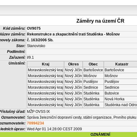
Záměry na území ČR
Kód záměru:
OV9075
Název záměru:
Rekonstrukce a zkapacitnění trati Studénka - Mošnov
novely zákona:
č. 163/2006 Sb.
Stav:
Stanovisko
Podlimitní:
Zařazení:
I/9.1
Umístění:
Kraj
Okres
Obec
Katastr
Moravskoslezský kraj
Nový Jičín
Bartošovice
Bartošovice
Moravskoslezský kraj
Nový Jičín
Mošnov
Mošnov
Moravskoslezský kraj
Nový Jičín
Pustějov
Pustějov
Moravskoslezský kraj
Nový Jičín
Sedlnice
Sedlnice
Moravskoslezský kraj
Nový Jičín
Studénka
Butovice
Moravskoslezský kraj
Nový Jičín
Studénka
Nová Horka
Moravskoslezský kraj
Nový Jičín
Studénka
Studénka nad Odr
Příslušný úřad:
MŽP OVSS IX
Oznamovatel:
Správa železniční dopravní cesty, státní organizace, Prvního pluku
 oznamovatele:
70994234
ledních úprav:
Wed Apr 01 14:28:00 CEST 2009
OZNÁMENÍ