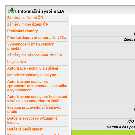
Informační systém EIA
Záměry na území ČR
Záměry mimo území ČR
Podlimitní záměry
Prioritní dopravní záměry dle §23a
Znění 
Vyhodnocení změn velkých
projektů
Záměry dle zákona 244/1992 Sb.
Legislativa
Autorizace - pokyny a sdělení
Metodické výklady a pokyny
Autorizované osoby pro
zpracování dokumentace, posudku
a vyhodnocení
Autorizované osoby pro hodnocení
vlivů na soustavu Natura 2000
Seznam pracovníků příslušných
úřadů
Dotčené evropsky významné
IČO
lokality
Datum a čas pos
Dotčené ptačí oblasti