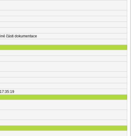
těné části dokumentace
 17:35:19