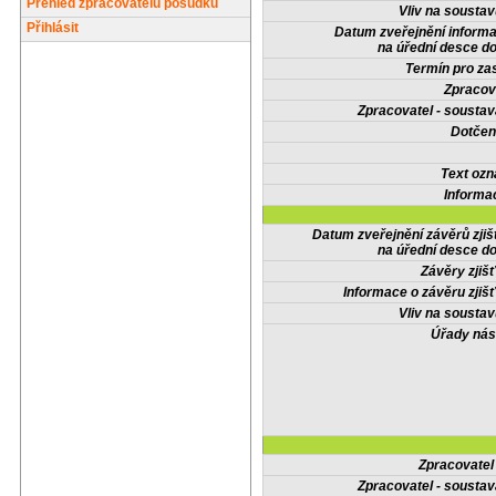
Přehled zpracovatelů posudků
Vliv na sousta
Přihlásit
Datum zveřejnění inform
na úřední desce do
Termín pro zas
Zpracov
Zpracovatel - soustav
Dotčené
Text oz
Informa
Datum zveřejnění závěrů zjiš
na úřední desce do
Závěry zjišť
Informace o závěru zjišť
Vliv na sousta
Úřady nás
Zpracovate
Zpracovatel - soustav