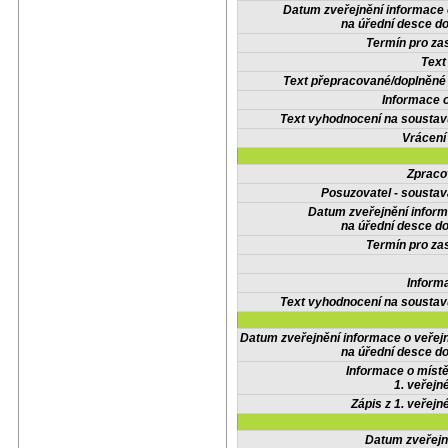
Datum zveřejnění informace
na úřední desce do
Termín pro zas
Text
Text přepracované/doplněn
Informace 
Text vyhodnocení na soustav
Vrácení
Zpraco
Posuzovatel - soustav
Datum zveřejnění infor
na úřední desce do
Termín pro zas
Inform
Text vyhodnocení na soustav
Datum zveřejnění informace o veřej
na úřední desce do
Informace o místě
1. veřejn
Zápis z 1. veřejn
Datum zveřejn