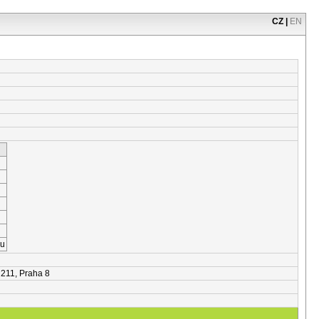
CZ
|
EN
ou
 211, Praha 8