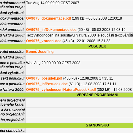
 o dokumentaci
Tue Aug 14 00:00:00 CEST 2007
tčeného kraje:
lání vyjádření:
 dokumentace:
OV9075_dokumentace.pdf
(199 kB) - 05.03.2008 12:03:18
é dokumentace:
o dokumentaci:
OV9075_infDokumentace.doc
(60 kB) - 05.03.2008 12:03:19
u Natura 2000:
Text vyhodnocení na soustavu Natura 2000 je součástí textové/tiš
 dokumentace:
OV9075_vraceni.doc
(45 kB) - 22.01.2008 15:31:33
POSUDEK
vatel posudku:
Beneš Josef Ing.
a Natura 2000:
mace o posudku
Wed Aug 20 00:00:00 CEST 2008
tčeného kraje:
lání vyjádření:
Text posudku:
OV9075_posudek.pdf
(450 kB) - 12.08.2008 17:35:11
ace o posudku:
OV9075_infPosudek.doc
(61 kB) - 12.08.2008 17:51:11
u Natura 2000:
OV9075_vyhodnoceniNaturaPosudek.pdf
(352 kB) - 12.08.2008
VEŘEJNÉ PROJEDNÁNÍ
ném projednání
tčeného kraje:
 a času konání
ého projednání:
ého projednání:
STANOVISKO
ění stanoviska