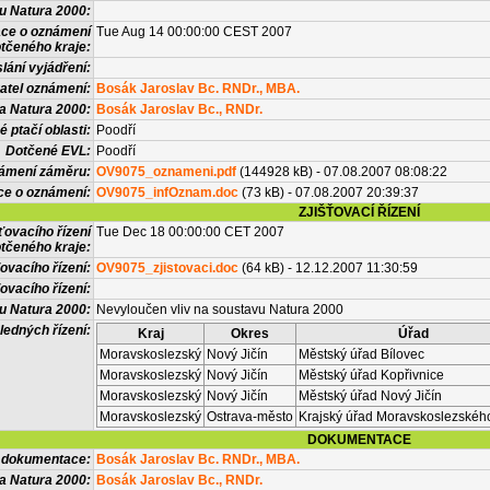
vu Natura 2000:
ace o oznámení
Tue Aug 14 00:00:00 CEST 2007
tčeného kraje:
lání vyjádření:
atel oznámení:
Bosák Jaroslav Bc. RNDr., MBA.
a Natura 2000:
Bosák Jaroslav Bc., RNDr.
 ptačí oblasti:
Poodří
Dotčené EVL:
Poodří
námení záměru:
OV9075_oznameni.pdf
(144928 kB) - 07.08.2007 08:08:22
ce o oznámení:
OV9075_infOznam.doc
(73 kB) - 07.08.2007 20:39:37
ZJIŠŤOVACÍ ŘÍZENÍ
ťovacího řízení
Tue Dec 18 00:00:00 CET 2007
tčeného kraje:
ovacího řízení:
OV9075_zjistovaci.doc
(64 kB) - 12.12.2007 11:30:59
ovacího řízení:
vu Natura 2000:
Nevyloučen vliv na soustavu Natura 2000
ledných řízení:
Kraj
Okres
Úřad
Moravskoslezský
Nový Jičín
Městský úřad Bílovec
Moravskoslezský
Nový Jičín
Městský úřad Kopřivnice
Moravskoslezský
Nový Jičín
Městský úřad Nový Jičín
Moravskoslezský
Ostrava-město
Krajský úřad Moravskoslezského
DOKUMENTACE
l dokumentace:
Bosák Jaroslav Bc. RNDr., MBA.
a Natura 2000:
Bosák Jaroslav Bc., RNDr.