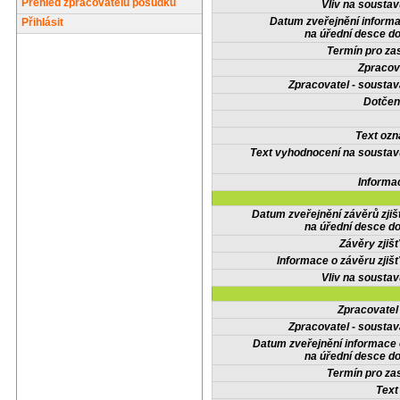
Přehled zpracovatelů posudků
Vliv na sousta
Datum zveřejnění inform
Přihlásit
na úřední desce do
Termín pro zas
Zpracov
Zpracovatel - soustav
Dotčené
Text oz
Text vyhodnocení na soustav
Informa
Datum zveřejnění závěrů zjiš
na úřední desce do
Závěry zjišť
Informace o závěru zjišť
Vliv na sousta
Zpracovate
Zpracovatel - soustav
Datum zveřejnění informace
na úřední desce do
Termín pro zas
Text