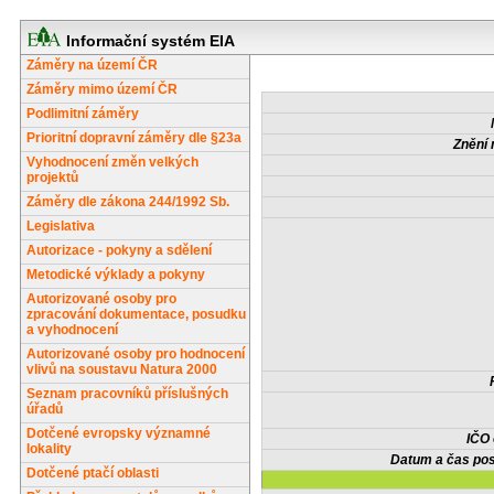
Informační systém EIA
Záměry na území ČR
Záměry mimo území ČR
Podlimitní záměry
Prioritní dopravní záměry dle §23a
Znění 
Vyhodnocení změn velkých
projektů
Záměry dle zákona 244/1992 Sb.
Legislativa
Autorizace - pokyny a sdělení
Metodické výklady a pokyny
Autorizované osoby pro
zpracování dokumentace, posudku
a vyhodnocení
Autorizované osoby pro hodnocení
vlivů na soustavu Natura 2000
Seznam pracovníků příslušných
úřadů
Dotčené evropsky významné
IČO
lokality
Datum a čas pos
Dotčené ptačí oblasti