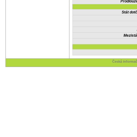
Prodlouže
Stát do
Mezistá
Česká informač