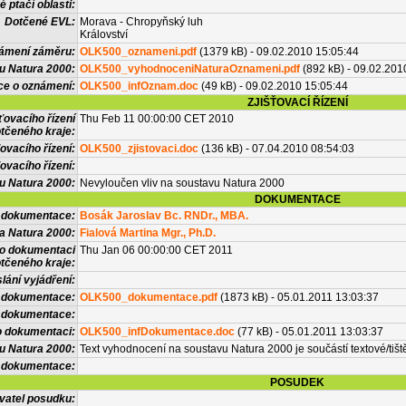
 ptačí oblasti:
Dotčené EVL:
Morava - Chropyňský luh
Království
námení záměru:
OLK500_oznameni.pdf
(1379 kB) - 09.02.2010 15:05:44
u Natura 2000:
OLK500_vyhodnoceniNaturaOznameni.pdf
(892 kB) - 09.02.201
ce o oznámení:
OLK500_infOznam.doc
(49 kB) - 09.02.2010 15:05:44
ZJIŠŤOVACÍ ŘÍZENÍ
ťovacího řízení
Thu Feb 11 00:00:00 CET 2010
tčeného kraje:
ovacího řízení:
OLK500_zjistovaci.doc
(136 kB) - 07.04.2010 08:54:03
ovacího řízení:
vu Natura 2000:
Nevyloučen vliv na soustavu Natura 2000
DOKUMENTACE
l dokumentace:
Bosák Jaroslav Bc. RNDr., MBA.
a Natura 2000:
Fialová Martina Mgr., Ph.D.
 o dokumentaci
Thu Jan 06 00:00:00 CET 2011
tčeného kraje:
lání vyjádření:
 dokumentace:
OLK500_dokumentace.pdf
(1873 kB) - 05.01.2011 13:03:37
é dokumentace:
o dokumentaci:
OLK500_infDokumentace.doc
(77 kB) - 05.01.2011 13:03:37
u Natura 2000:
Text vyhodnocení na soustavu Natura 2000 je součástí textové/tiš
 dokumentace:
POSUDEK
vatel posudku: