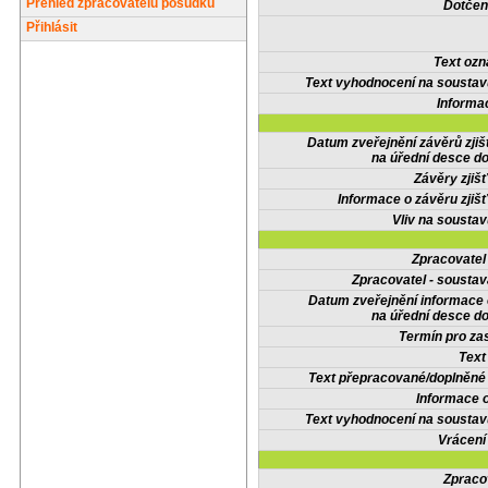
Přehled zpracovatelů posudků
Dotčené
Přihlásit
Text oz
Text vyhodnocení na soustav
Informa
Datum zveřejnění závěrů zjiš
na úřední desce do
Závěry zjišť
Informace o závěru zjišť
Vliv na sousta
Zpracovate
Zpracovatel - soustav
Datum zveřejnění informace
na úřední desce do
Termín pro zas
Text
Text přepracované/doplněn
Informace 
Text vyhodnocení na soustav
Vrácení
Zpraco