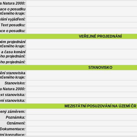
a Natura 2000:
mace o posudku
tčeného kraje:
lání vyjádření:
Text posudku:
ace o posudku:
VEŘEJNÉ PROJEDNÁNÍ
ném projednání
tčeného kraje:
 a času konání
ého projednání:
ého projednání:
STANOVISKO
ění stanoviska
tčeného kraje:
Stanovisko:
u Natura 2000:
xt stanoviska:
ní stanoviska:
MEZISTÁTNÍ POSUZOVÁNÍ NA ÚZEMÍ ČR
tčený záměrem:
Poznámka:
Oznámení:
Dokumentace:
tní konzultace: