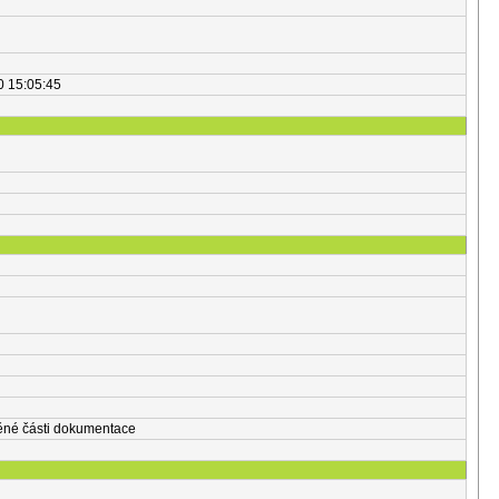
0 15:05:45
těné části dokumentace