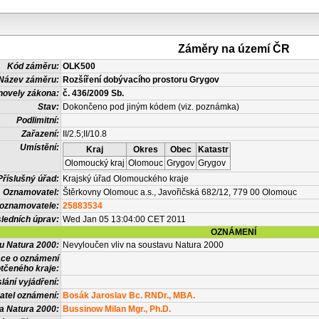
Záměry na území ČR
Kód záměru:
OLK500
Název záměru:
Rozšíření dobývacího prostoru Grygov
novely zákona:
č. 436/2009 Sb.
Stav:
Dokončeno pod jiným kódem (viz. poznámka)
Podlimitní:
Zařazení:
II/2.5;II/10.8
Umístění:
Kraj
Okres
Obec
Katastr
Olomoucký kraj
Olomouc
Grygov
Grygov
Příslušný úřad:
Krajský úřad Olomouckého kraje
Oznamovatel:
Štěrkovny Olomouc a.s., Javořičská 682/12, 779 00 Olomouc
 oznamovatele:
25883534
ledních úprav:
Wed Jan 05 13:04:00 CET 2011
OZNÁMENÍ
vu Natura 2000:
Nevyloučen vliv na soustavu Natura 2000
ace o oznámení
tčeného kraje:
lání vyjádření:
atel oznámení:
Bosák Jaroslav Bc. RNDr., MBA.
a Natura 2000:
Bussinow Milan Mgr., Ph.D.