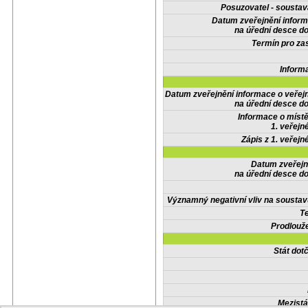
Posuzovatel - soustav
Datum zveřejnění infor
na úřední desce do
Termín pro zas
Inform
Datum zveřejnění informace o veřej
na úřední desce do
Informace o místě
1. veřejn
Zápis z 1. veřejn
Datum zveřejn
na úřední desce do
Významný negativní vliv na soustav
Te
Prodlouže
Stát do
Mezistá