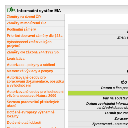
Informační systém EIA
Záměry na území ČR
Záměry mimo území ČR
Podlimitní záměry
Prioritní dopravní záměry dle §23a
Znění 
Vyhodnocení změn velkých
projektů
Záměry dle zákona 244/1992 Sb.
Legislativa
Autorizace - pokyny a sdělení
Metodické výklady a pokyny
Autorizované osoby pro
zpracování dokumentace, posudku
IČO
a vyhodnocení
Datum a čas pos
Autorizované osoby pro hodnocení
vlivů na soustavu Natura 2000
Vliv na sousta
Seznam pracovníků příslušných
Datum zveřejnění inform
úřadů
na úřední desce do
Dotčené evropsky významné
Termín pro zas
lokality
Zpracov
Dotčené ptačí oblasti
Zpracovatel - soustav