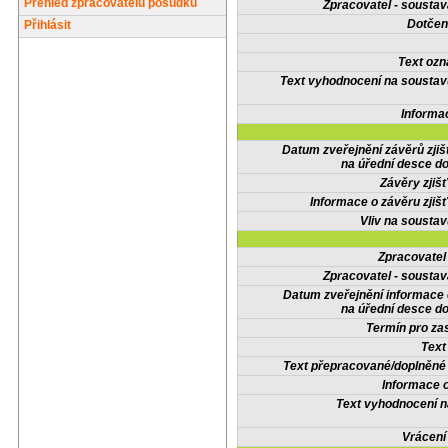
Přehled zpracovatelů posudků
Zpracovatel - soustav
Dotčené
Přihlásit
Text oz
Text vyhodnocení na soustav
Informa
Datum zveřejnění závěrů zjiš
na úřední desce do
Závěry zjišť
Informace o závěru zjišť
Vliv na sousta
Zpracovate
Zpracovatel - soustav
Datum zveřejnění informace
na úřední desce do
Termín pro zas
Text
Text přepracované/doplněn
Informace 
Text vyhodnocení n
Vrácení