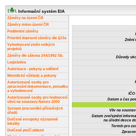
Informační systém EIA
Záměry na území ČR
Záměry mimo území ČR
Podlimitní záměry
Prioritní dopravní záměry dle §23a
Znění 
Vyhodnocení změn velkých
projektů
Záměry dle zákona 244/1992 Sb.
Důvody uko
Legislativa
Autorizace - pokyny a sdělení
Metodické výklady a pokyny
Autorizované osoby pro
zpracování dokumentace, posudku
a vyhodnocení
IČO
Autorizované osoby pro hodnocení
Datum a čas pos
vlivů na soustavu Natura 2000
Seznam pracovníků příslušných
Vliv na sousta
úřadů
Datum zveřejnění inform
Dotčené evropsky významné
na úřední desce do
lokality
Termín pro zas
Dotčené ptačí oblasti
Zpracov