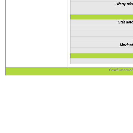
Úřady nás
Stát do
Mezistá
Česká informač