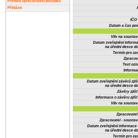
Přehled zpracovatelů posudků
Přihlásit
IČO
Datum a čas pos
Vliv na sousta
Datum zveřejnění inform
na úřední desce do
Termín pro zas
Zpracov
Text oz
Informa
Datum zveřejnění závěrů zjiš
na úřední desce do
Závěry zjišť
Informace o závěru zjišť
Vliv na sousta
Zpracovate
Zpracovatel - soustav
Datum zveřejnění informace
na úřední desce do
Termín pro zas