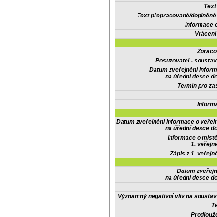
Text
Text přepracované/doplněn
Informace 
Vrácení
Zpraco
Posuzovatel - soustav
Datum zveřejnění infor
na úřední desce do
Termín pro zas
Inform
Datum zveřejnění informace o veřej
na úřední desce do
Informace o místě
1. veřejn
Zápis z 1. veřejn
Datum zveřejn
na úřední desce do
Významný negativní vliv na soustav
Te
Prodlouže