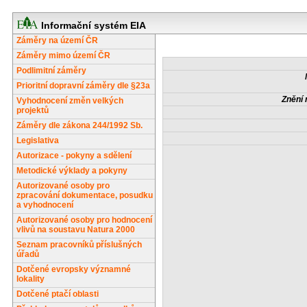
Informační systém EIA
Záměry na území ČR
Záměry mimo území ČR
Podlimitní záměry
Prioritní dopravní záměry dle §23a
Znění 
Vyhodnocení změn velkých
projektů
Záměry dle zákona 244/1992 Sb.
Legislativa
Autorizace - pokyny a sdělení
Metodické výklady a pokyny
Autorizované osoby pro
zpracování dokumentace, posudku
a vyhodnocení
Autorizované osoby pro hodnocení
vlivů na soustavu Natura 2000
Seznam pracovníků příslušných
úřadů
Dotčené evropsky významné
lokality
Dotčené ptačí oblasti