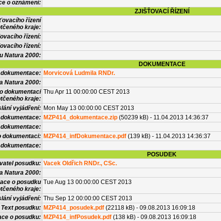
ce o oznámení:
ZJIŠŤOVACÍ ŘÍZENÍ
ťovacího řízení
tčeného kraje:
ovacího řízení:
ovacího řízení:
vu Natura 2000:
DOKUMENTACE
l dokumentace:
Morvicová Ludmila RNDr.
a Natura 2000:
 o dokumentaci
Thu Apr 11 00:00:00 CEST 2013
tčeného kraje:
lání vyjádření:
Mon May 13 00:00:00 CEST 2013
 dokumentace:
MZP414_dokumentace.zip
(50239 kB) - 11.04.2013 14:36:37
é dokumentace:
o dokumentaci:
MZP414_infDokumentace.pdf
(139 kB) - 11.04.2013 14:36:37
 dokumentace:
POSUDEK
vatel posudku:
Vacek Oldřich RNDr., CSc.
a Natura 2000:
mace o posudku
Tue Aug 13 00:00:00 CEST 2013
tčeného kraje:
lání vyjádření:
Thu Sep 12 00:00:00 CEST 2013
Text posudku:
MZP414_posudek.pdf
(22118 kB) - 09.08.2013 16:09:18
ace o posudku:
MZP414_infPosudek.pdf
(138 kB) - 09.08.2013 16:09:18