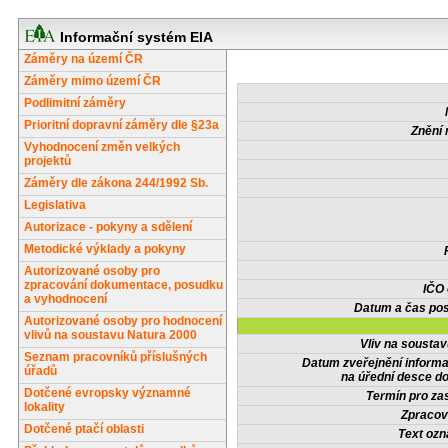
Informační systém EIA
Záměry na území ČR
Záměry mimo území ČR
Podlimitní záměry
Prioritní dopravní záměry dle §23a
Znění 
Vyhodnocení změn velkých
projektů
Záměry dle zákona 244/1992 Sb.
Legislativa
Autorizace - pokyny a sdělení
Metodické výklady a pokyny
Autorizované osoby pro
zpracování dokumentace, posudku
IČO
a vyhodnocení
Datum a čas pos
Autorizované osoby pro hodnocení
vlivů na soustavu Natura 2000
Vliv na sousta
Seznam pracovníků příslušných
Datum zveřejnění inform
úřadů
na úřední desce do
Dotčené evropsky významné
Termín pro zas
lokality
Zpracov
Dotčené ptačí oblasti
Text oz