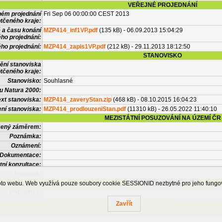
VEŘEJNÉ PROJEDNÁNÍ
ném projednání
Fri Sep 06 00:00:00 CEST 2013
tčeného kraje:
 a času konání
MZP414_inf1VP.pdf
(135 kB) - 06.09.2013 15:04:29
ého projednání:
ého projednání:
MZP414_zapis1VP.pdf
(212 kB) - 29.11.2013 18:12:50
STANOVISKO
ění stanoviska
tčeného kraje:
Stanovisko:
Souhlasné
u Natura 2000:
xt stanoviska:
MZP414_zaveryStan.zip
(468 kB) - 08.10.2015 16:04:23
ní stanoviska:
MZP414_prodlouzeniStan.pdf
(11310 kB) - 26.05.2022 11:40:10
MEZISTÁTNÍ POSUZOVÁNÍ NA ÚZEMÍ ČR
tčený záměrem:
Poznámka:
Oznámení:
Dokumentace:
tní konzultace:
Posudek:
OSTATNÍ INFORMACE
ohoto webu. Web využívá pouze soubory cookie SESSIONID nezbytné pro jeho fung
Poznámka:
Zavřít
Česká informační agentura životního prostředí