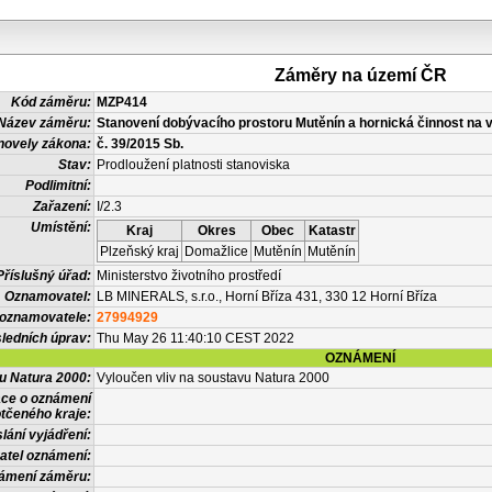
Záměry na území ČR
Kód záměru:
MZP414
Název záměru:
Stanovení dobývacího prostoru Mutěnín a hornická činnost na 
novely zákona:
č. 39/2015 Sb.
Stav:
Prodloužení platnosti stanoviska
Podlimitní:
Zařazení:
I/2.3
Umístění:
Kraj
Okres
Obec
Katastr
Plzeňský kraj
Domažlice
Mutěnín
Mutěnín
Příslušný úřad:
Ministerstvo životního prostředí
Oznamovatel:
LB MINERALS, s.r.o., Horní Bříza 431, 330 12 Horní Bříza
 oznamovatele:
27994929
ledních úprav:
Thu May 26 11:40:10 CEST 2022
OZNÁMENÍ
vu Natura 2000:
Vyloučen vliv na soustavu Natura 2000
ace o oznámení
tčeného kraje:
lání vyjádření:
atel oznámení:
námení záměru: