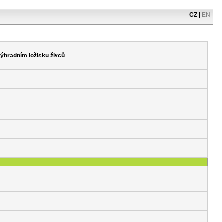
CZ
|
EN
výhradním ložisku živců