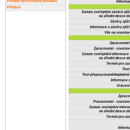
Přehled zpracovatelů posudků
Informa
Přihlásit
Datum zveřejnění závěrů zjiš
na úřední desce do
Závěry zjišť
Informace o závěru zjišť
Vliv na sousta
Zpracovate
Zpracovatel - soustav
Datum zveřejnění informace
na úřední desce do
Termín pro zas
Text
Text přepracované/doplněn
Informace 
Vrácení
Zpraco
Posuzovatel - soustav
Datum zveřejnění infor
na úřední desce do
Termín pro zas
Inform