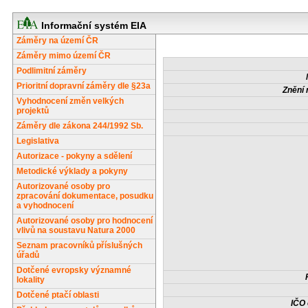
Informační systém EIA
Záměry na území ČR
Záměry mimo území ČR
Podlimitní záměry
Prioritní dopravní záměry dle §23a
Znění 
Vyhodnocení změn velkých
projektů
Záměry dle zákona 244/1992 Sb.
Legislativa
Autorizace - pokyny a sdělení
Metodické výklady a pokyny
Autorizované osoby pro
zpracování dokumentace, posudku
a vyhodnocení
Autorizované osoby pro hodnocení
vlivů na soustavu Natura 2000
Seznam pracovníků příslušných
úřadů
Dotčené evropsky významné
lokality
Dotčené ptačí oblasti
IČO