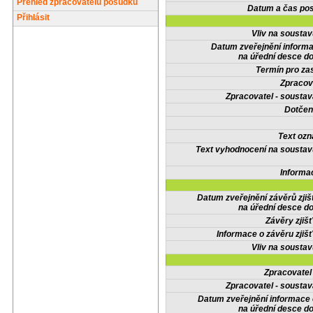
Přehled zpracovatelů posudků
Datum a čas pos
Přihlásit
Vliv na sousta
Datum zveřejnění inform
na úřední desce do
Termín pro zas
Zpracov
Zpracovatel - soustav
Dotčené
Text oz
Text vyhodnocení na soustav
Informa
Datum zveřejnění závěrů zjiš
na úřední desce do
Závěry zjišť
Informace o závěru zjišť
Vliv na sousta
Zpracovate
Zpracovatel - soustav
Datum zveřejnění informace
na úřední desce do