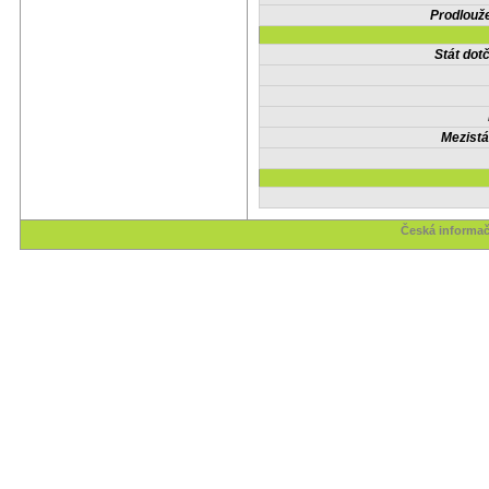
Prodlouže
Stát do
Mezistá
Česká informač