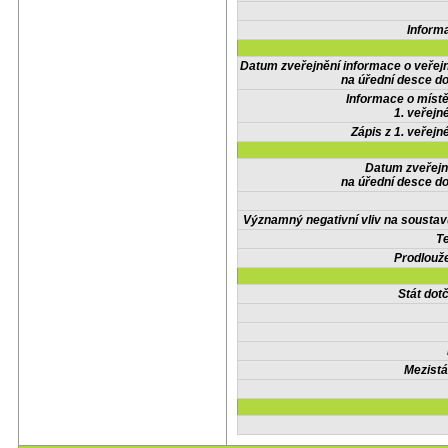
Inform
Datum zveřejnění informace o veřej
na úřední desce do
Informace o místě
1. veřejn
Zápis z 1. veřejn
Datum zveřejn
na úřední desce do
Významný negativní vliv na soustav
Te
Prodlouže
Stát do
Mezistá