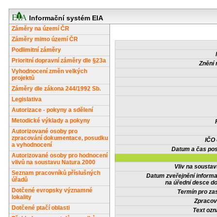
Informační systém EIA
Záměry na území ČR
Záměry mimo území ČR
Podlimitní záměry
Prioritní dopravní záměry dle §23a
Znění 
Vyhodnocení změn velkých
projektů
Záměry dle zákona 244/1992 Sb.
Legislativa
Autorizace - pokyny a sdělení
Metodické výklady a pokyny
Autorizované osoby pro
zpracování dokumentace, posudku
IČO
a vyhodnocení
Datum a čas pos
Autorizované osoby pro hodnocení
vlivů na soustavu Natura 2000
Vliv na sousta
Seznam pracovníků příslušných
Datum zveřejnění inform
úřadů
na úřední desce do
Dotčené evropsky významné
Termín pro zas
lokality
Zpracov
Dotčené ptačí oblasti
Text oz