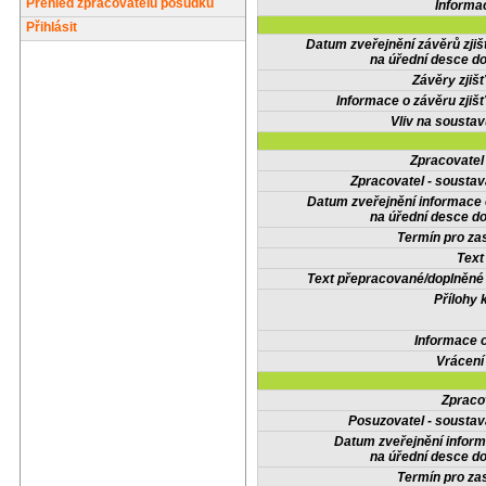
Přehled zpracovatelů posudků
Informa
Přihlásit
Datum zveřejnění závěrů zjiš
na úřední desce do
Závěry zjišť
Informace o závěru zjišť
Vliv na sousta
Zpracovate
Zpracovatel - soustav
Datum zveřejnění informace
na úřední desce do
Termín pro zas
Text
Text přepracované/doplněn
Přílohy 
Informace 
Vrácení
Zpraco
Posuzovatel - soustav
Datum zveřejnění infor
na úřední desce do
Termín pro zas