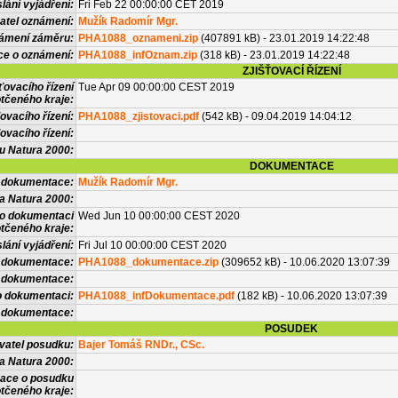
lání vyjádření:
Fri Feb 22 00:00:00 CET 2019
atel oznámení:
Mužík Radomír Mgr.
námení záměru:
PHA1088_oznameni.zip
(407891 kB) - 23.01.2019 14:22:48
ce o oznámení:
PHA1088_infOznam.zip
(318 kB) - 23.01.2019 14:22:48
ZJIŠŤOVACÍ ŘÍZENÍ
ťovacího řízení
Tue Apr 09 00:00:00 CEST 2019
tčeného kraje:
ovacího řízení:
PHA1088_zjistovaci.pdf
(542 kB) - 09.04.2019 14:04:12
ovacího řízení:
vu Natura 2000:
DOKUMENTACE
l dokumentace:
Mužík Radomír Mgr.
a Natura 2000:
 o dokumentaci
Wed Jun 10 00:00:00 CEST 2020
tčeného kraje:
lání vyjádření:
Fri Jul 10 00:00:00 CEST 2020
 dokumentace:
PHA1088_dokumentace.zip
(309652 kB) - 10.06.2020 13:07:39
é dokumentace:
o dokumentaci:
PHA1088_infDokumentace.pdf
(182 kB) - 10.06.2020 13:07:39
 dokumentace:
POSUDEK
vatel posudku:
Bajer Tomáš RNDr., CSc.
a Natura 2000:
mace o posudku
tčeného kraje: