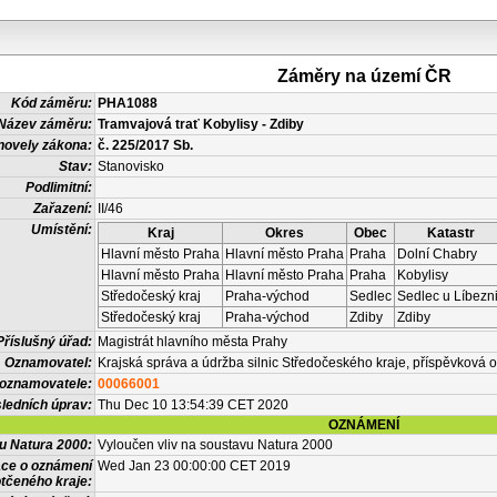
Záměry na území ČR
Kód záměru:
PHA1088
Název záměru:
Tramvajová trať Kobylisy - Zdiby
novely zákona:
č. 225/2017 Sb.
Stav:
Stanovisko
Podlimitní:
Zařazení:
II/46
Umístění:
Kraj
Okres
Obec
Katastr
Hlavní město Praha
Hlavní město Praha
Praha
Dolní Chabry
Hlavní město Praha
Hlavní město Praha
Praha
Kobylisy
Středočeský kraj
Praha-východ
Sedlec
Sedlec u Líbezn
Středočeský kraj
Praha-východ
Zdiby
Zdiby
Příslušný úřad:
Magistrát hlavního města Prahy
Oznamovatel:
Krajská správa a údržba silnic Středočeského kraje, příspěvková 
 oznamovatele:
00066001
ledních úprav:
Thu Dec 10 13:54:39 CET 2020
OZNÁMENÍ
vu Natura 2000:
Vyloučen vliv na soustavu Natura 2000
ace o oznámení
Wed Jan 23 00:00:00 CET 2019
tčeného kraje: