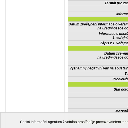
Termín pro zas
Inform
Datum zveřejnění informace o veřej
na úřední desce do
Informace o místě
1. veřejn
Zápis z 1. veřejn
Datum zveřejn
na úřední desce do
Významný negativní vliv na soustav
Te
Prodlouže
Stát do
Mezistá
Česká informační agentura životního prostředí je provozovatelem t