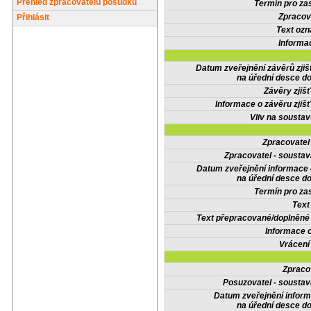
Přehled zpracovatelů posudků
Termín pro zas
Zpracov
Přihlásit
Text oz
Informa
Datum zveřejnění závěrů zjiš
na úřední desce do
Závěry zjišť
Informace o závěru zjišť
Vliv na sousta
Zpracovate
Zpracovatel - soustav
Datum zveřejnění informace
na úřední desce do
Termín pro zas
Text
Text přepracované/doplněn
Informace 
Vrácení
Zpraco
Posuzovatel - soustav
Datum zveřejnění infor
na úřední desce do