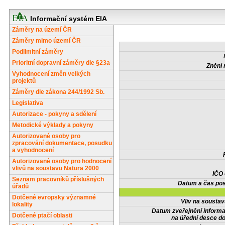
Informační systém EIA
Záměry na území ČR
Záměry mimo území ČR
Podlimitní záměry
Prioritní dopravní záměry dle §23a
Znění 
Vyhodnocení změn velkých
projektů
Záměry dle zákona 244/1992 Sb.
Legislativa
Autorizace - pokyny a sdělení
Metodické výklady a pokyny
Autorizované osoby pro
zpracování dokumentace, posudku
a vyhodnocení
Autorizované osoby pro hodnocení
vlivů na soustavu Natura 2000
IČO
Seznam pracovníků příslušných
Datum a čas pos
úřadů
Dotčené evropsky významné
Vliv na sousta
lokality
Datum zveřejnění inform
Dotčené ptačí oblasti
na úřední desce do