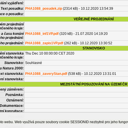
lání vyjádření:
Text posudku:
PHA1088_posudek.zip
(2314 kB) - 10.12.2020 13:54:39
ace o posudku:
VEŘEJNÉ PROJEDNÁNÍ
ném projednání
tčeného kraje:
 a času konání
PHA1088_inf1VP.pdf
(320 kB) - 21.07.2020 14:19:20
ého projednání:
ého projednání:
PHA1088_zapis1VP.pdf
(262 kB) - 10.12.2020 13:30:52
STANOVISKO
ění stanoviska
Thu Dec 10 00:00:00 CET 2020
tčeného kraje:
Stanovisko:
Souhlasné
u Natura 2000:
xt stanoviska:
PHA1088_zaveryStan.pdf
(538 kB) - 10.12.2020 13:31:01
ní stanoviska:
MEZISTÁTNÍ POSUZOVÁNÍ NA ÚZEMÍ ČR
tčený záměrem:
Poznámka:
Oznámení:
Dokumentace:
tní konzultace:
Posudek:
OSTATNÍ INFORMACE
ohoto webu. Web využívá pouze soubory cookie SESSIONID nezbytné pro jeho fung
Poznámka: