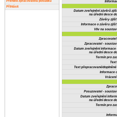
Přehled zpracovatelů posudků
Informa
Přihlásit
Datum zveřejnění závěrů zjiš
na úřední desce do
Závěry zjišť
Informace o závěru zjišť
Vliv na sousta
Zpracovate
Zpracovatel - soustav
Datum zveřejnění informace
na úřední desce do
Termín pro zas
Text
Text přepracované/doplněn
Informace 
Vrácení
Zpraco
Posuzovatel - soustav
Datum zveřejnění infor
na úřední desce do
Termín pro zas
Inform