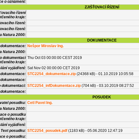
ce o oznámení:
ZJIŠŤOVACÍ ŘÍZENÍ
ťovacího řízení
tčeného kraje:
ovacího řízení:
ovacího řízení:
vu Natura 2000:
DOKUMENTACE
l dokumentace:
Nešpor Miroslav Ing.
a Natura 2000:
 o dokumentaci
Thu Oct 03 00:00:00 CEST 2019
tčeného kraje:
lání vyjádření:
Sat Nov 02 00:00:00 CET 2019
 dokumentace:
STC2254_dokumentace.zip
(24368 kB) - 01.10.2019 10:05:58
é dokumentace:
o dokumentaci:
STC2254_infDokumentace.zip
(704 kB) - 03.10.2019 08:27:52
 dokumentace:
POSUDEK
vatel posudku:
Cetl Pavel Ing.
a Natura 2000:
mace o posudku
tčeného kraje:
lání vyjádření:
Text posudku:
STC2254_posudek.pdf
(1183 kB) - 05.06.2020 12:47:19
ace o posudku: