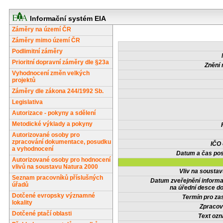
Informační systém EIA
Záměry na území ČR
Záměry mimo území ČR
Podlimitní záměry
Prioritní dopravní záměry dle §23a
Znění 
Vyhodnocení změn velkých
projektů
Záměry dle zákona 244/1992 Sb.
Legislativa
Autorizace - pokyny a sdělení
Metodické výklady a pokyny
Autorizované osoby pro
zpracování dokumentace, posudku
IČO
a vyhodnocení
Datum a čas pos
Autorizované osoby pro hodnocení
vlivů na soustavu Natura 2000
Vliv na sousta
Seznam pracovníků příslušných
Datum zveřejnění inform
úřadů
na úřední desce do
Dotčené evropsky významné
Termín pro zas
lokality
Zpracov
Dotčené ptačí oblasti
Text oz