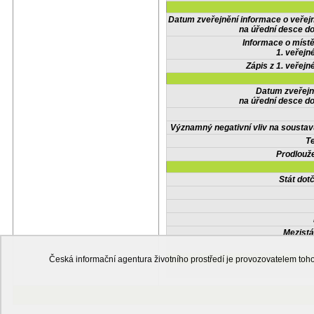
Datum zveřejnění informace o veřej
na úřední desce do
Informace o místě
1. veřejn
Zápis z 1. veřejn
Datum zveřejn
na úřední desce do
Významný negativní vliv na soustav
Te
Prodlouže
Stát do
Mezistá
Česká informační agentura životního prostředí je provozovatelem t