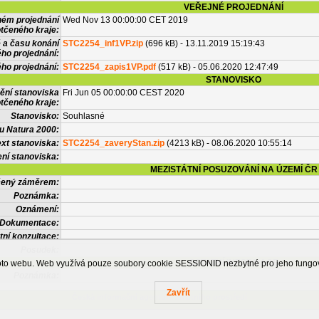
VEŘEJNÉ PROJEDNÁNÍ
ném projednání
Wed Nov 13 00:00:00 CET 2019
tčeného kraje:
 a času konání
STC2254_inf1VP.zip
(696 kB) - 13.11.2019 15:19:43
ého projednání:
ého projednání:
STC2254_zapis1VP.pdf
(517 kB) - 05.06.2020 12:47:49
STANOVISKO
ění stanoviska
Fri Jun 05 00:00:00 CEST 2020
tčeného kraje:
Stanovisko:
Souhlasné
u Natura 2000:
xt stanoviska:
STC2254_zaveryStan.zip
(4213 kB) - 08.06.2020 10:55:14
ní stanoviska:
MEZISTÁTNÍ POSUZOVÁNÍ NA ÚZEMÍ ČR
tčený záměrem:
Poznámka:
Oznámení:
Dokumentace:
tní konzultace:
Posudek:
OSTATNÍ INFORMACE
ohoto webu. Web využívá pouze soubory cookie SESSIONID nezbytné pro jeho fung
Poznámka:
Zavřít
Česká informační agentura životního prostředí