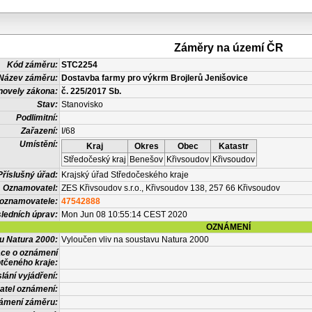
Záměry na území ČR
Kód záměru:
STC2254
Název záměru:
Dostavba farmy pro výkrm Brojlerů Jenišovice
novely zákona:
č. 225/2017 Sb.
Stav:
Stanovisko
Podlimitní:
Zařazení:
I/68
Umístění:
Kraj
Okres
Obec
Katastr
Středočeský kraj
Benešov
Křivsoudov
Křivsoudov
Příslušný úřad:
Krajský úřad Středočeského kraje
Oznamovatel:
ZES Křivsoudov s.r.o., Křivsoudov 138, 257 66 Křivsoudov
 oznamovatele:
47542888
ledních úprav:
Mon Jun 08 10:55:14 CEST 2020
OZNÁMENÍ
vu Natura 2000:
Vyloučen vliv na soustavu Natura 2000
ace o oznámení
tčeného kraje:
lání vyjádření:
atel oznámení:
námení záměru: