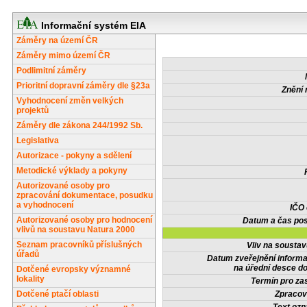
Informační systém EIA
Záměry na území ČR
Záměry mimo území ČR
Podlimitní záměry
Prioritní dopravní záměry dle §23a
Znění 
Vyhodnocení změn velkých
projektů
Záměry dle zákona 244/1992 Sb.
Legislativa
Autorizace - pokyny a sdělení
Metodické výklady a pokyny
Autorizované osoby pro
zpracování dokumentace, posudku
a vyhodnocení
IČO
Autorizované osoby pro hodnocení
Datum a čas pos
vlivů na soustavu Natura 2000
Seznam pracovníků příslušných
Vliv na sousta
úřadů
Datum zveřejnění inform
na úřední desce do
Dotčené evropsky významné
lokality
Termín pro zas
Dotčené ptačí oblasti
Zpracov