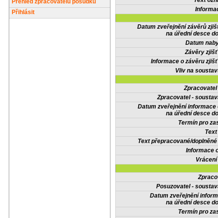
Text oz
Přehled zpracovatelů posudků
Informa
Přihlásit
Datum zveřejnění závěrů zjiš
na úřední desce do
Datum nabyt
Závěry zjišť
Informace o závěru zjišť
Vliv na sousta
Zpracovate
Zpracovatel - soustav
Datum zveřejnění informace
na úřední desce do
Termín pro zas
Text
Text přepracované/doplněn
Informace 
Vrácení
Zpraco
Posuzovatel - soustav
Datum zveřejnění infor
na úřední desce do
Termín pro zas