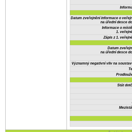
Inform
Datum zveřejnění informace o veřej
na úřední desce do
Informace o místě
1. veřejn
Zápis z 1. veřejn
Datum zveřejn
na úřední desce do
Významný negativní vliv na soustav
Te
Prodlouže
Stát do
Mezistá