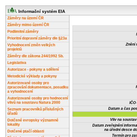
Informační systém EIA
Záměry na území ČR
Záměry mimo území ČR
Podlimitní záměry
Prioritní dopravní záměry dle §23a
Znění 
Vyhodnocení změn velkých
projektů
Záměry dle zákona 244/1992 Sb.
Legislativa
Autorizace - pokyny a sdělení
Metodické výklady a pokyny
Autorizované osoby pro
zpracování dokumentace, posudku
a vyhodnocení
Autorizované osoby pro hodnocení
vlivů na soustavu Natura 2000
IČO
Datum a čas pos
Seznam pracovníků příslušných
úřadů
Vliv na sousta
Dotčené evropsky významné
lokality
Datum zveřejnění inform
na úřední desce do
Dotčené ptačí oblasti
Termín pro zas