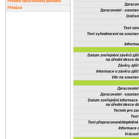
Přehled zpracovatelů posudků
Zpracov
Přihlásit
Zpracovatel - soustav
Dotčené
Text oz
Text vyhodnocení na soustav
Informa
Datum zveřejnění závěrů zjiš
na úřední desce do
Závěry zjišť
Informace o závěru zjišť
Vliv na sousta
Zpracovate
Zpracovatel - soustav
Datum zveřejnění informace
na úřední desce do
Termín pro zas
Text
Text přepracované/doplněn
Informace 
Vrácení