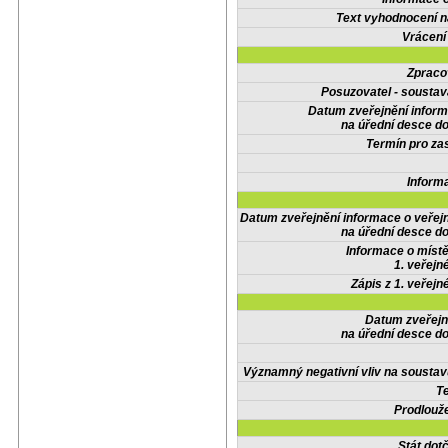
Text vyhodnocení n
Vrácení
Zpraco
Posuzovatel - soustav
Datum zveřejnění infor
na úřední desce do
Termín pro zas
Inform
Datum zveřejnění informace o veřej
na úřední desce do
Informace o místě
1. veřejn
Zápis z 1. veřejn
Datum zveřejn
na úřední desce do
Významný negativní vliv na soustav
Te
Prodlouže
Stát do