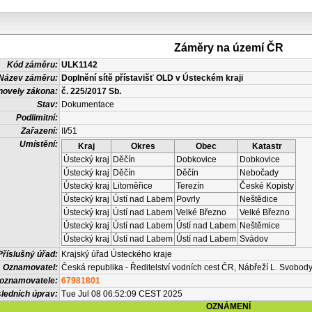
Záměry na území ČR
Kód záměru:
ULK1142
Název záměru:
Doplnění sítě přístavišť OLD v Ústeckém kraji
novely zákona:
č. 225/2017 Sb.
Stav:
Dokumentace
Podlimitní:
Zařazení:
II/51
Umístění:
Kraj
Okres
Obec
Katastr
Ústecký kraj
Děčín
Dobkovice
Dobkovice
Ústecký kraj
Děčín
Děčín
Nebočady
Ústecký kraj
Litoměřice
Terezín
České Kopisty
Ústecký kraj
Ústí nad Labem
Povrly
Neštědice
Ústecký kraj
Ústí nad Labem
Velké Březno
Velké Březno
Ústecký kraj
Ústí nad Labem
Ústí nad Labem
Neštěmice
Ústecký kraj
Ústí nad Labem
Ústí nad Labem
Svádov
Příslušný úřad:
Krajský úřad Ústeckého kraje
Oznamovatel:
Česká republika - Ředitelství vodních cest ČR, Nábřeží L. Svobod
 oznamovatele:
67981801
ledních úprav:
Tue Jul 08 06:52:09 CEST 2025
OZNÁMENÍ