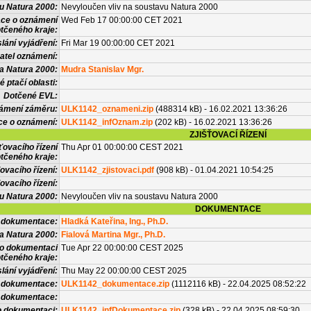
vu Natura 2000:
Nevyloučen vliv na soustavu Natura 2000
ace o oznámení
Wed Feb 17 00:00:00 CET 2021
tčeného kraje:
lání vyjádření:
Fri Mar 19 00:00:00 CET 2021
atel oznámení:
a Natura 2000:
Mudra Stanislav Mgr.
 ptačí oblasti:
Dotčené EVL:
námení záměru:
ULK1142_oznameni.zip
(488314 kB) - 16.02.2021 13:36:26
ce o oznámení:
ULK1142_infOznam.zip
(202 kB) - 16.02.2021 13:36:26
ZJIŠŤOVACÍ ŘÍZENÍ
ťovacího řízení
Thu Apr 01 00:00:00 CEST 2021
tčeného kraje:
ovacího řízení:
ULK1142_zjistovaci.pdf
(908 kB) - 01.04.2021 10:54:25
ovacího řízení:
vu Natura 2000:
Nevyloučen vliv na soustavu Natura 2000
DOKUMENTACE
l dokumentace:
Hladká Kateřina, Ing., Ph.D.
a Natura 2000:
Fialová Martina Mgr., Ph.D.
 o dokumentaci
Tue Apr 22 00:00:00 CEST 2025
tčeného kraje:
lání vyjádření:
Thu May 22 00:00:00 CEST 2025
 dokumentace:
ULK1142_dokumentace.zip
(1112116 kB) - 22.04.2025 08:52:22
é dokumentace:
o dokumentaci:
ULK1142_infDokumentace.zip
(328 kB) - 22.04.2025 08:59:30