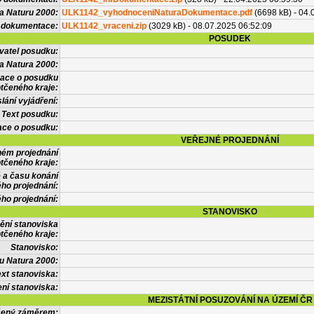
a Naturu 2000:
ULK1142_vyhodnoceniNaturaDokumentace.pdf
(6698 kB) - 04.
 dokumentace:
ULK1142_vraceni.zip
(3029 kB) - 08.07.2025 06:52:09
POSUDEK
vatel posudku:
a Natura 2000:
mace o posudku
tčeného kraje:
lání vyjádření:
Text posudku:
ace o posudku:
VEŘEJNÉ PROJEDNÁNÍ
ném projednání
tčeného kraje:
 a času konání
ého projednání:
ého projednání:
STANOVISKO
ění stanoviska
tčeného kraje:
Stanovisko:
u Natura 2000:
xt stanoviska:
ní stanoviska:
MEZISTÁTNÍ POSUZOVÁNÍ NA ÚZEMÍ ČR
tčený záměrem: