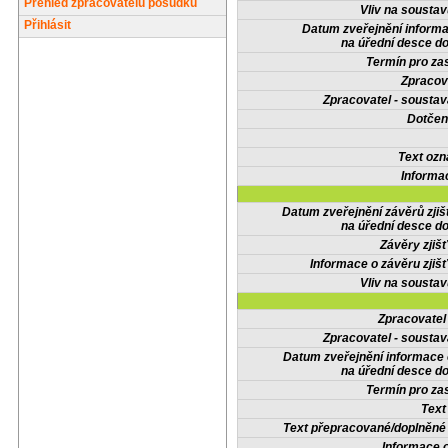
Přehled zpracovatelů posudků
Vliv na sousta
Přihlásit
Datum zveřejnění inform
na úřední desce do
Termín pro zas
Zpracov
Zpracovatel - soustav
Dotčené
Text oz
Informa
Datum zveřejnění závěrů zjiš
na úřední desce do
Závěry zjišť
Informace o závěru zjišť
Vliv na sousta
Zpracovate
Zpracovatel - soustav
Datum zveřejnění informace
na úřední desce do
Termín pro zas
Text
Text přepracované/doplněn
Informace 