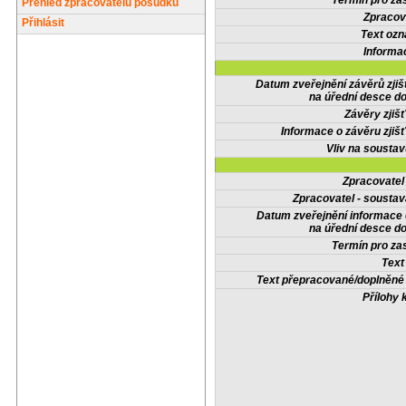
Termín pro zas
Přehled zpracovatelů posudků
Zpracov
Přihlásit
Text oz
Informa
Datum zveřejnění závěrů zjiš
na úřední desce do
Závěry zjišť
Informace o závěru zjišť
Vliv na sousta
Zpracovate
Zpracovatel - soustav
Datum zveřejnění informace
na úřední desce do
Termín pro zas
Text
Text přepracované/doplněn
Přílohy 