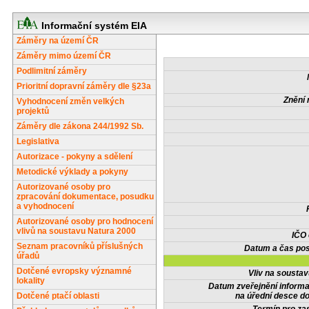
Informační systém EIA
Záměry na území ČR
Záměry mimo území ČR
Podlimitní záměry
Prioritní dopravní záměry dle §23a
Znění 
Vyhodnocení změn velkých
projektů
Záměry dle zákona 244/1992 Sb.
Legislativa
Autorizace - pokyny a sdělení
Metodické výklady a pokyny
Autorizované osoby pro
zpracování dokumentace, posudku
a vyhodnocení
Autorizované osoby pro hodnocení
vlivů na soustavu Natura 2000
IČO
Seznam pracovníků příslušných
Datum a čas pos
úřadů
Dotčené evropsky významné
Vliv na sousta
lokality
Datum zveřejnění inform
Dotčené ptačí oblasti
na úřední desce do