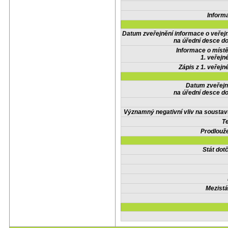
Inform
Datum zveřejnění informace o veřej
na úřední desce do
Informace o místě
1. veřejn
Zápis z 1. veřejn
Datum zveřejn
na úřední desce do
Významný negativní vliv na soustav
Te
Prodlouže
Stát do
Mezistá